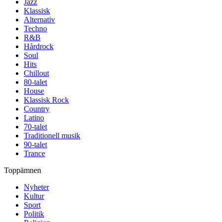
Jazz
Klassisk
Alternativ
Techno
R&B
Hårdrock
Soul
Hits
Chillout
80-talet
House
Klassisk Rock
Country
Latino
70-talet
Traditionell musik
90-talet
Trance
Toppämnen
Nyheter
Kultur
Sport
Politik