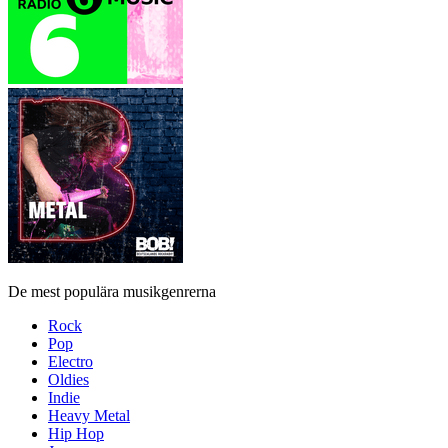
De mest populära musikgenrerna
Rock
Pop
Electro
Oldies
Indie
Heavy Metal
Hip Hop