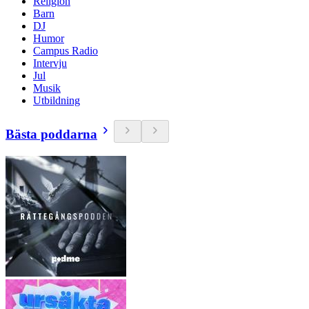
Religion
Barn
DJ
Humor
Campus Radio
Intervju
Jul
Musik
Utbildning
Bästa poddarna