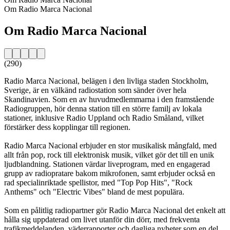
Om Radio Marca Nacional
Om Radio Marca Nacional
(290)
Radio Marca Nacional, belägen i den livliga staden Stockholm,
Sverige, är en välkänd radiostation som sänder över hela
Skandinavien. Som en av huvudmedlemmarna i den framstående
Radiogruppen, hör denna station till en större familj av lokala
stationer, inklusive Radio Uppland och Radio Småland, vilket
förstärker dess kopplingar till regionen.
Radio Marca Nacional erbjuder en stor musikalisk mångfald, med
allt från pop, rock till elektronisk musik, vilket gör det till en unik
ljudblandning. Stationen värdar liveprogram, med en engagerad
grupp av radiopratare bakom mikrofonen, samt erbjuder också en
rad specialinriktade spellistor, med "Top Pop Hits", "Rock
Anthems" och "Electric Vibes" bland de mest populära.
Som en pålitlig radiopartner gör Radio Marca Nacional det enkelt att
hålla sig uppdaterad om livet utanför din dörr, med frekventa
trafikmeddelanden, väderrapporter och dagliga nyheter som en del