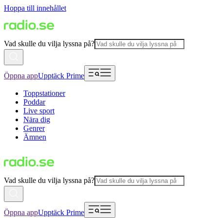
Hoppa till innehållet
Vad skulle du vilja lyssna på?
Öppna app
Upptäck Prime
Toppstationer
Poddar
Live sport
Nära dig
Genrer
Ämnen
Vad skulle du vilja lyssna på?
Öppna app
Upptäck Prime