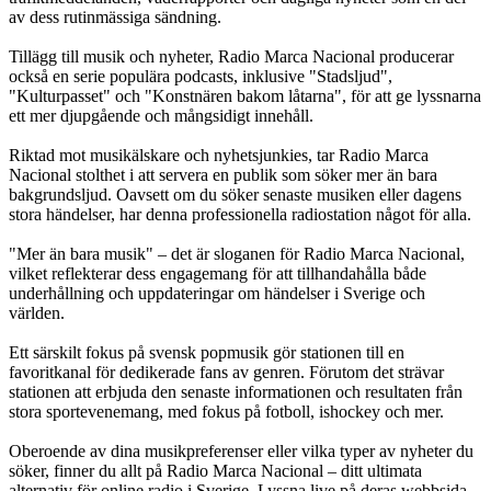
av dess rutinmässiga sändning.
Tillägg till musik och nyheter, Radio Marca Nacional producerar
också en serie populära podcasts, inklusive "Stadsljud",
"Kulturpasset" och "Konstnären bakom låtarna", för att ge lyssnarna
ett mer djupgående och mångsidigt innehåll.
Riktad mot musikälskare och nyhetsjunkies, tar Radio Marca
Nacional stolthet i att servera en publik som söker mer än bara
bakgrundsljud. Oavsett om du söker senaste musiken eller dagens
stora händelser, har denna professionella radiostation något för alla.
"Mer än bara musik" – det är sloganen för Radio Marca Nacional,
vilket reflekterar dess engagemang för att tillhandahålla både
underhållning och uppdateringar om händelser i Sverige och
världen.
Ett särskilt fokus på svensk popmusik gör stationen till en
favoritkanal för dedikerade fans av genren. Förutom det strävar
stationen att erbjuda den senaste informationen och resultaten från
stora sportevenemang, med fokus på fotboll, ishockey och mer.
Oberoende av dina musikpreferenser eller vilka typer av nyheter du
söker, finner du allt på Radio Marca Nacional – ditt ultimata
alternativ för online radio i Sverige. Lyssna live på deras webbsida