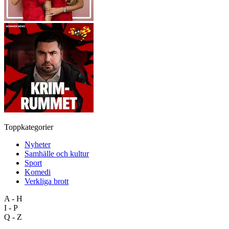
Toppkategorier
Nyheter
Samhälle och kultur
Sport
Komedi
Verkliga brott
A - H
I - P
Q - Z