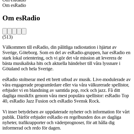
Om esRadio
Om esRadio
(513)
Välkommen till esRadio, din pålitliga radiostation i hjärtat av
Sverige, Göteborg. Som en del av esRadio-gruppen, har esRadio en
stark lokal orientering, och vi gör det vår mission att leverera de
bästa musikaliska hits och aktuella händelser till våra lyssnare i
Götaland och hela Sverige.
esRadio stoltserar med ett brett utbud av musik. Live-modulerade av
våra engagerade programledare eller via våra välkurerade spellistor,
erbjuder vi en blandning av samtida pop, rock och jazz. Få ditt
dagliga musikfix genom våra mest populära spellistor: esRadio Top
40, esRadio Jazz Fusion och esRadio Svensk Rock.
Vi inser betydelsen av uppdaterade nyheter och information för vårt
publik. Därför erbjuder esRadio en regelbunden dos av dagliga
nyheter, trafikrapporter och väderprognoser, för att hålla dig
informerad och redo för dagen.