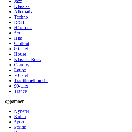
Jazz
Klassisk
Alternativ
Techno
R&B
Hårdrock
Soul
Hits
Chillout
80-talet
House
Klassisk Rock
Country
Latino
70-talet
Traditionell musik
90-talet
Trance
Toppämnen
Nyheter
Kultur
Sport
Politik