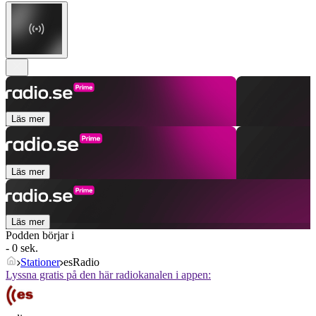
Läs mer
Läs mer
Läs mer
Podden börjar i
- 0 sek.
Stationer
esRadio
Lyssna gratis på den här radiokanalen i appen: