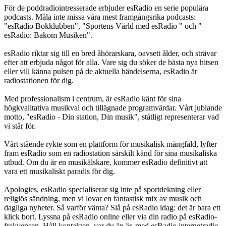
För de poddradiointresserade erbjuder esRadio en serie populära
podcasts. Måla inte missa våra mest framgångsrika podcasts:
"esRadio Bokklubben", "Sportens Värld med esRadio " och "
esRadio: Bakom Musiken".
esRadio riktar sig till en bred åhörarskara, oavsett ålder, och strävar
efter att erbjuda något för alla. Vare sig du söker de bästa nya hitsen
eller vill känna pulsen på de aktuella händelserna, esRadio är
radiostationen för dig.
Med professionalism i centrum, är esRadio känt för sina
högkvalitativa musikval och tillägnade programvärdar. Vårt jublande
motto, "esRadio - Din station, Din musik", ståtligt representerar vad
vi står för.
Vårt stående rykte som en plattform för musikalisk mångfald, lyfter
fram esRadio som en radiostation särskilt känd för sina musikaliska
utbud. Om du är en musikälskare, kommer esRadio definitivt att
vara ett musikaliskt paradis för dig.
Apologies, esRadio specialiserar sig inte på sportdekning eller
religiös sändning, men vi lovar en fantastisk mix av musik och
dagliga nyheter. Så varför vänta? Slå på esRadio idag: det är bara ett
klick bort. Lyssna på esRadio online eller via din radio på esRadio-
frekvensen. Håll kontakten, var du än är, med esRadio internetradio.