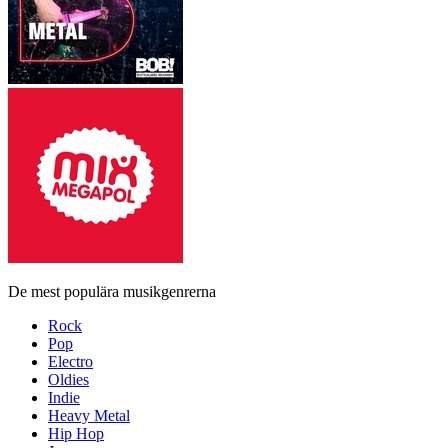
De mest populära musikgenrerna
Rock
Pop
Electro
Oldies
Indie
Heavy Metal
Hip Hop