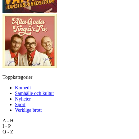
Toppkategorier
Komedi
Samhälle och kultur
Nyheter
Sport
Verkliga brott
A - H
I - P
Q - Z