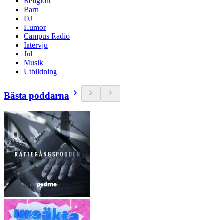
Religion
Barn
DJ
Humor
Campus Radio
Intervju
Jul
Musik
Utbildning
Bästa poddarna