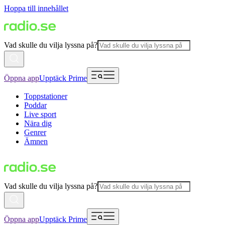
Hoppa till innehållet
Vad skulle du vilja lyssna på?
Öppna app
Upptäck Prime
Toppstationer
Poddar
Live sport
Nära dig
Genrer
Ämnen
Vad skulle du vilja lyssna på?
Öppna app
Upptäck Prime