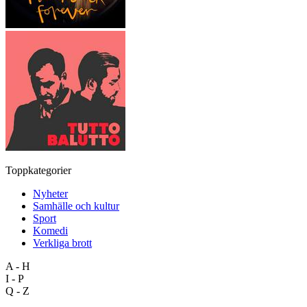
Toppkategorier
Nyheter
Samhälle och kultur
Sport
Komedi
Verkliga brott
A - H
I - P
Q - Z