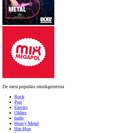
De mest populära musikgenrerna
Rock
Pop
Electro
Oldies
Indie
Heavy Metal
Hip Hop