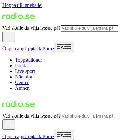
Hoppa till innehållet
Vad skulle du vilja lyssna på?
Öppna app
Upptäck Prime
Toppstationer
Poddar
Live sport
Nära dig
Genrer
Ämnen
Vad skulle du vilja lyssna på?
Öppna app
Upptäck Prime