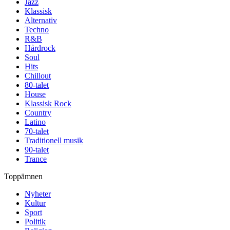
Jazz
Klassisk
Alternativ
Techno
R&B
Hårdrock
Soul
Hits
Chillout
80-talet
House
Klassisk Rock
Country
Latino
70-talet
Traditionell musik
90-talet
Trance
Toppämnen
Nyheter
Kultur
Sport
Politik