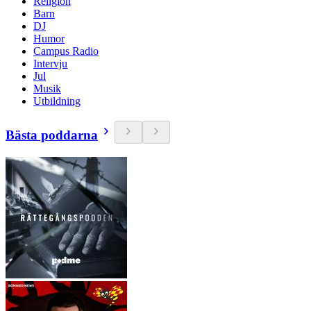
Religion
Barn
DJ
Humor
Campus Radio
Intervju
Jul
Musik
Utbildning
Bästa poddarna