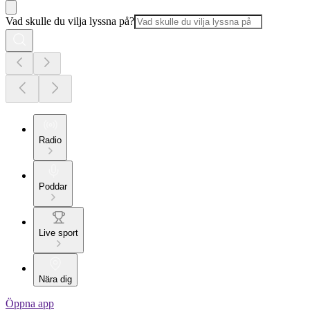
Vad skulle du vilja lyssna på?
Radio
Poddar
Live sport
Nära dig
Öppna app