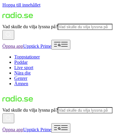
Hoppa till innehållet
Vad skulle du vilja lyssna på?
Öppna app
Upptäck Prime
Toppstationer
Poddar
Live sport
Nära dig
Genrer
Ämnen
Vad skulle du vilja lyssna på?
Öppna app
Upptäck Prime