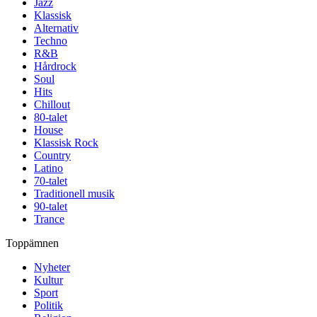
Jazz
Klassisk
Alternativ
Techno
R&B
Hårdrock
Soul
Hits
Chillout
80-talet
House
Klassisk Rock
Country
Latino
70-talet
Traditionell musik
90-talet
Trance
Toppämnen
Nyheter
Kultur
Sport
Politik