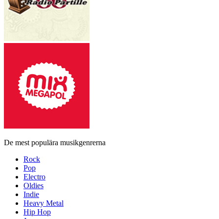
De mest populära musikgenrerna
Rock
Pop
Electro
Oldies
Indie
Heavy Metal
Hip Hop