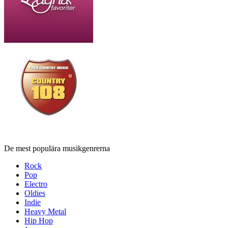
De mest populära musikgenrerna
Rock
Pop
Electro
Oldies
Indie
Heavy Metal
Hip Hop