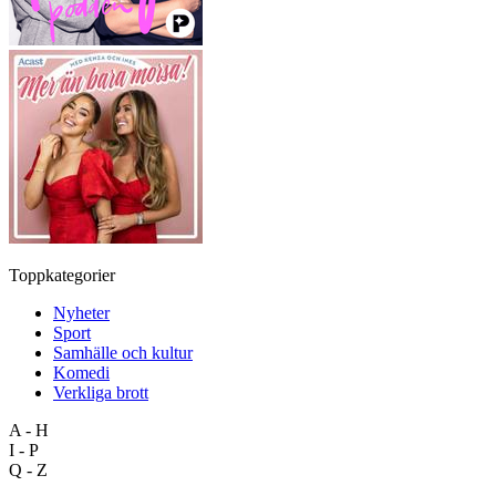
Toppkategorier
Nyheter
Sport
Samhälle och kultur
Komedi
Verkliga brott
A - H
I - P
Q - Z