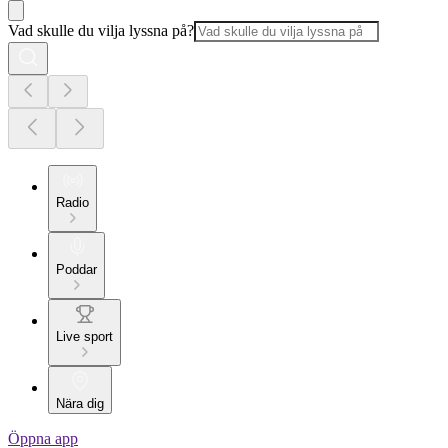
Vad skulle du vilja lyssna på?
Radio
Poddar
Live sport
Nära dig
Öppna app