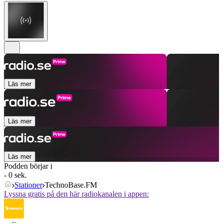
Läs mer
Läs mer
Läs mer
Podden börjar i
- 0 sek.
Stationer
TechnoBase.FM
Lyssna gratis på den här radiokanalen i appen: