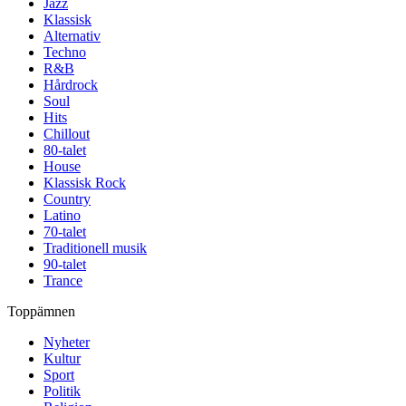
Jazz
Klassisk
Alternativ
Techno
R&B
Hårdrock
Soul
Hits
Chillout
80-talet
House
Klassisk Rock
Country
Latino
70-talet
Traditionell musik
90-talet
Trance
Toppämnen
Nyheter
Kultur
Sport
Politik