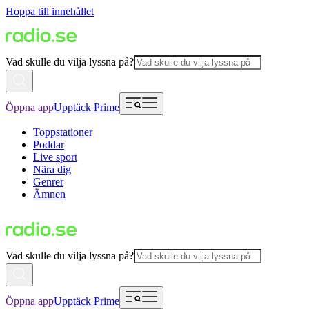
Hoppa till innehållet
Vad skulle du vilja lyssna på?
Öppna app
Upptäck Prime
Toppstationer
Poddar
Live sport
Nära dig
Genrer
Ämnen
Vad skulle du vilja lyssna på?
Öppna app
Upptäck Prime