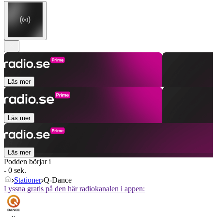
Läs mer
Läs mer
Läs mer
Podden börjar i
- 0 sek.
Stationer
Q-Dance
Lyssna gratis på den här radiokanalen i appen: