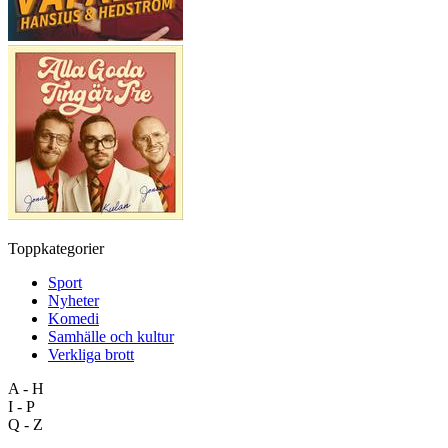
Toppkategorier
Sport
Nyheter
Komedi
Samhälle och kultur
Verkliga brott
A - H
I - P
Q - Z