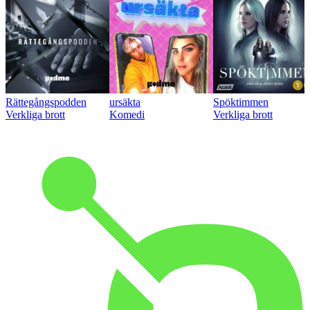
Rättegångspodden
ursäkta
Spöktimmen
Verkliga brott
Komedi
Verkliga brott