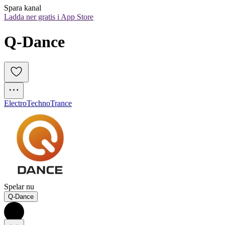
Spara kanal
Ladda ner gratis i App Store
Q-Dance
Electro
Techno
Trance
Spelar nu
Q-Dance