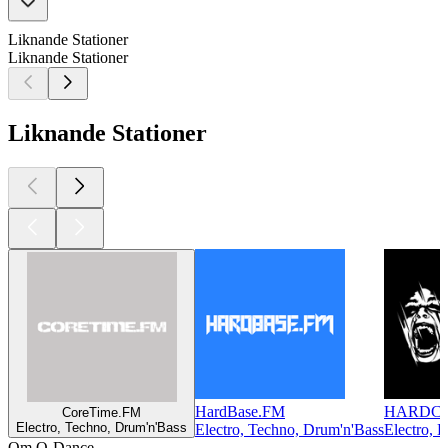
Liknande Stationer
Liknande Stationer
Liknande Stationer
HardBase.FM
HARDCO
CoreTime.FM
Electro, Techno, Drum'n'Bass
Electro, Techno, Drum'n'Bass
Electro, 
Om Q-Dance