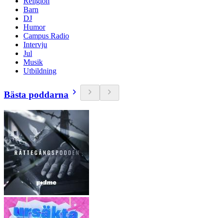
Religion
Barn
DJ
Humor
Campus Radio
Intervju
Jul
Musik
Utbildning
Bästa poddarna