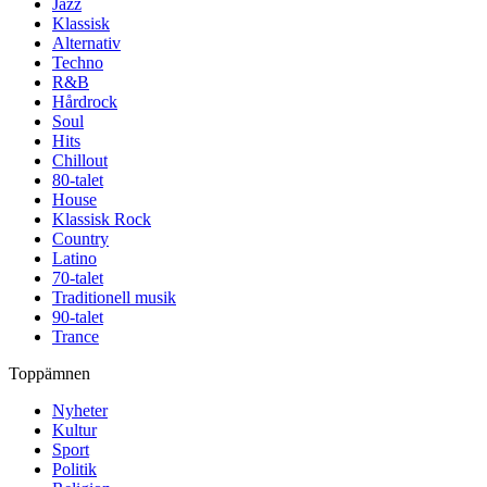
Jazz
Klassisk
Alternativ
Techno
R&B
Hårdrock
Soul
Hits
Chillout
80-talet
House
Klassisk Rock
Country
Latino
70-talet
Traditionell musik
90-talet
Trance
Toppämnen
Nyheter
Kultur
Sport
Politik