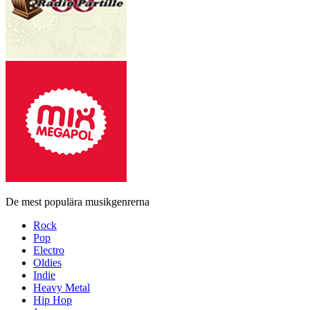
De mest populära musikgenrerna
Rock
Pop
Electro
Oldies
Indie
Heavy Metal
Hip Hop