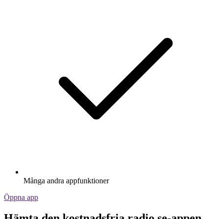
Många andra appfunktioner
Öppna app
Hämta den kostnadsfria radio.se-appen