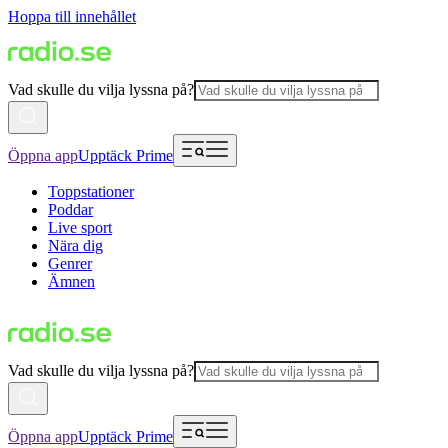
Hoppa till innehållet
Vad skulle du vilja lyssna på?
Öppna app
Upptäck Prime
Toppstationer
Poddar
Live sport
Nära dig
Genrer
Ämnen
Vad skulle du vilja lyssna på?
Öppna app
Upptäck Prime