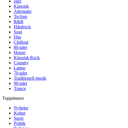
Jazz
Klassisk
Alternativ
Techno
R&B
Hårdrock
Soul
Hits
Chillout
80-talet
House
Klassisk Rock
Country
Latino
70-talet
Traditionell musik
90-talet
Trance
Toppämnen
Nyheter
Kultur
Sport
Politik