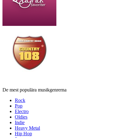
De mest populära musikgenrerna
Rock
Pop
Electro
Oldies
Indie
Heavy Metal
Hip Hop