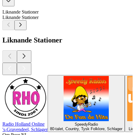
Liknande Stationer
Liknande Stationer
Liknande Stationer
Radio Holland Online
SpeedyRadio
80-talet, Country, Tysk Folklore, Schlager
Lic
's-Gravendeel, Schlager
Om Puur NL