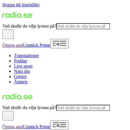
Hoppa till innehållet
Vad skulle du vilja lyssna på?
Öppna app
Upptäck Prime
Toppstationer
Poddar
Live sport
Nära dig
Genrer
Ämnen
Vad skulle du vilja lyssna på?
Öppna app
Upptäck Prime