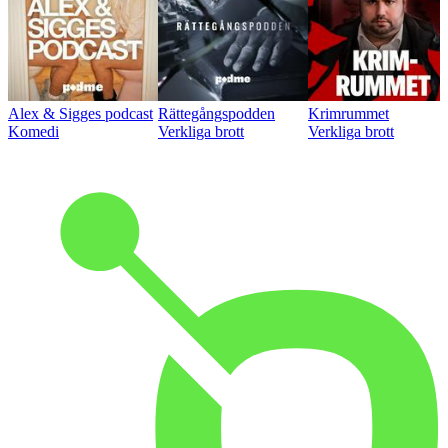
Alex & Sigges podcast
Rättegångspodden
Krimrummet
Komedi
Verkliga brott
Verkliga brott