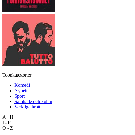
Toppkategorier
Komedi
Nyheter
Sport
Samhälle och kultur
Verkliga brott
A - H
I - P
Q - Z