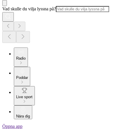
Vad skulle du vilja lyssna på?
Radio
Poddar
Live sport
Nära dig
Öppna app