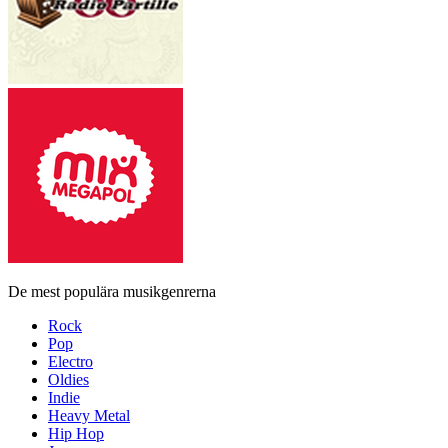
De mest populära musikgenrerna
Rock
Pop
Electro
Oldies
Indie
Heavy Metal
Hip Hop