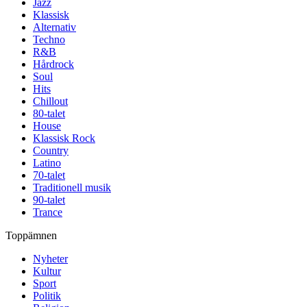
Jazz
Klassisk
Alternativ
Techno
R&B
Hårdrock
Soul
Hits
Chillout
80-talet
House
Klassisk Rock
Country
Latino
70-talet
Traditionell musik
90-talet
Trance
Toppämnen
Nyheter
Kultur
Sport
Politik