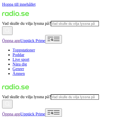
Hoppa till innehållet
Vad skulle du vilja lyssna på?
Öppna app
Upptäck Prime
Toppstationer
Poddar
Live sport
Nära dig
Genrer
Ämnen
Vad skulle du vilja lyssna på?
Öppna app
Upptäck Prime