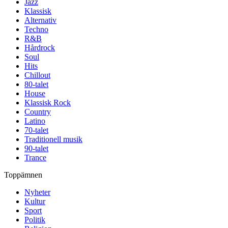
Jazz
Klassisk
Alternativ
Techno
R&B
Hårdrock
Soul
Hits
Chillout
80-talet
House
Klassisk Rock
Country
Latino
70-talet
Traditionell musik
90-talet
Trance
Toppämnen
Nyheter
Kultur
Sport
Politik