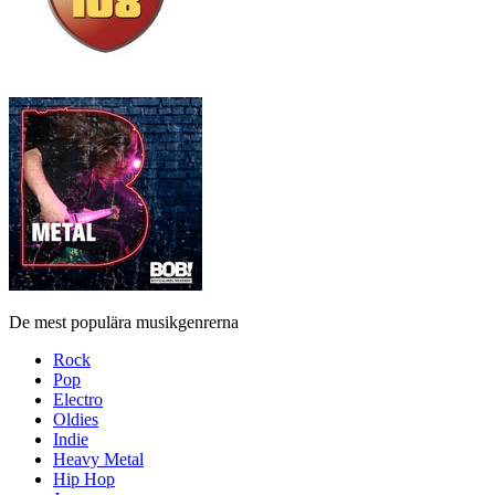
De mest populära musikgenrerna
Rock
Pop
Electro
Oldies
Indie
Heavy Metal
Hip Hop