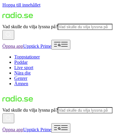
Hoppa till innehållet
Vad skulle du vilja lyssna på?
Öppna app
Upptäck Prime
Toppstationer
Poddar
Live sport
Nära dig
Genrer
Ämnen
Vad skulle du vilja lyssna på?
Öppna app
Upptäck Prime