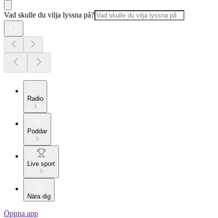
Vad skulle du vilja lyssna på?
Radio
Poddar
Live sport
Nära dig
Öppna app