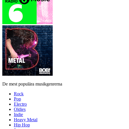
De mest populära musikgenrerna
Rock
Pop
Electro
Oldies
Indie
Heavy Metal
Hip Hop