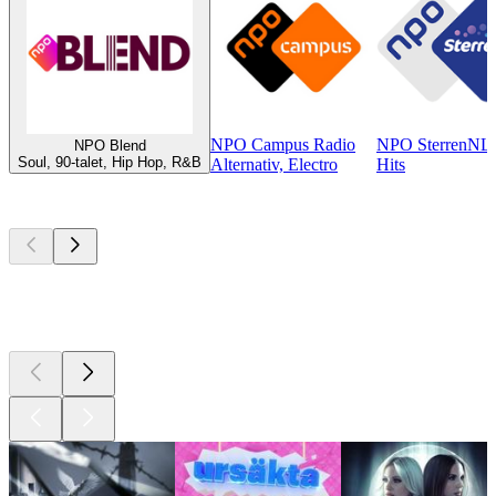
NPO Campus Radio
NPO SterrenNL
NPO Blend
Soul, 90-talet, Hip Hop, R&B
Alternativ, Electro
Hits
Bästa
poddarna
Bästa
poddarna
Bästa
poddarna