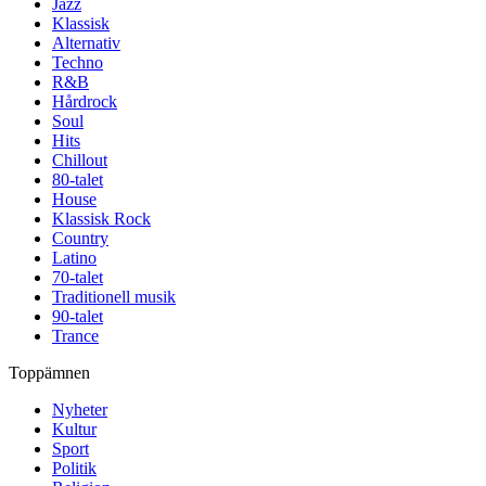
Jazz
Klassisk
Alternativ
Techno
R&B
Hårdrock
Soul
Hits
Chillout
80-talet
House
Klassisk Rock
Country
Latino
70-talet
Traditionell musik
90-talet
Trance
Toppämnen
Nyheter
Kultur
Sport
Politik