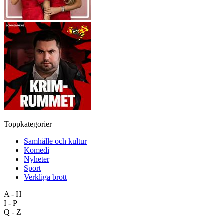
Toppkategorier
Samhälle och kultur
Komedi
Nyheter
Sport
Verkliga brott
A - H
I - P
Q - Z