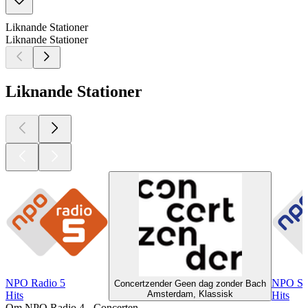
Liknande Stationer
Liknande Stationer
Liknande Stationer
NPO Radio 5
NPO St
Concertzender Geen dag zonder Bach
Amsterdam, Klassisk
Hits
Hits
Om NPO Radio 4 - Concerten