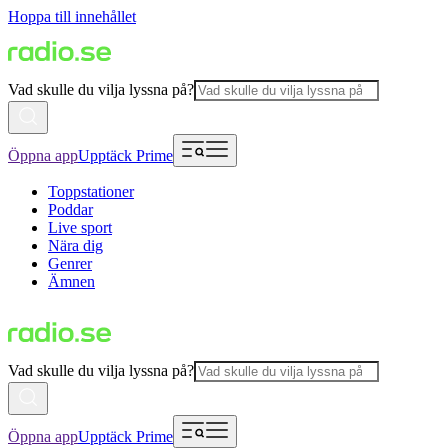
Hoppa till innehållet
Vad skulle du vilja lyssna på?
Öppna app
Upptäck Prime
Toppstationer
Poddar
Live sport
Nära dig
Genrer
Ämnen
Vad skulle du vilja lyssna på?
Öppna app
Upptäck Prime