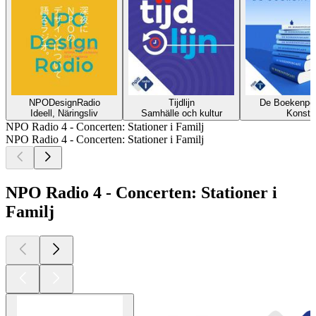
NPODesignRadio
Tijdlijn
De Boekenpo
Ideell, Näringsliv
Samhälle och kultur
Konst
NPO Radio 4 - Concerten: Stationer i Familj
NPO Radio 4 - Concerten: Stationer i Familj
NPO Radio 4 - Concerten: Stationer i
Familj