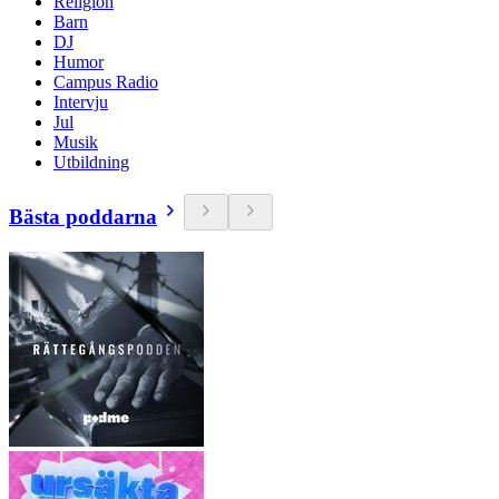
Religion
Barn
DJ
Humor
Campus Radio
Intervju
Jul
Musik
Utbildning
Bästa poddarna