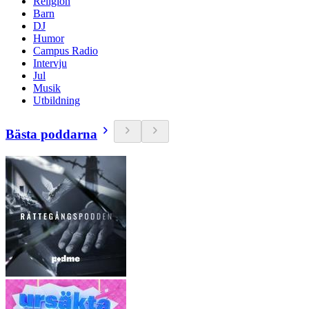
Religion
Barn
DJ
Humor
Campus Radio
Intervju
Jul
Musik
Utbildning
Bästa poddarna