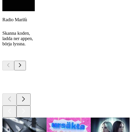
Radio Marilù
Skanna koden,
ladda ner appen,
börja lyssna.
Bästa
poddarna
Bästa
poddarna
Bästa
poddarna