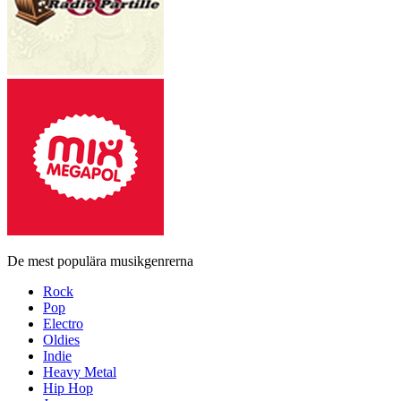
De mest populära musikgenrerna
Rock
Pop
Electro
Oldies
Indie
Heavy Metal
Hip Hop