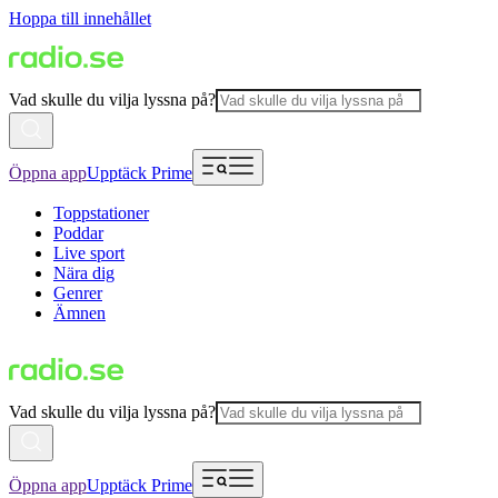
Hoppa till innehållet
Vad skulle du vilja lyssna på?
Öppna app
Upptäck Prime
Toppstationer
Poddar
Live sport
Nära dig
Genrer
Ämnen
Vad skulle du vilja lyssna på?
Öppna app
Upptäck Prime