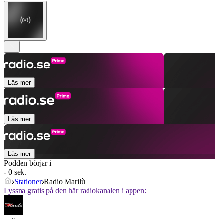
Läs mer
Läs mer
Läs mer
Podden börjar i
- 0 sek.
Stationer
Radio Marilù
Lyssna gratis på den här radiokanalen i appen: