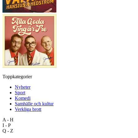
Toppkategorier
Nyheter
Sport
Komedi
Samhälle och kultur
Verkliga brott
A - H
I - P
Q - Z