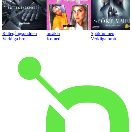
Rättegångspodden
ursäkta
Spöktimmen
Verkliga brott
Komedi
Verkliga brott