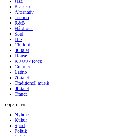
Jazz
Klassisk
Alternativ
Techno
R&B
Hårdrock
Soul
Hits
Chillout
80-talet
House
Klassisk Rock
Country
Latino
70-talet
Traditionell musik
90-talet
Trance
Toppämnen
Nyheter
Kultur
Sport
Politik