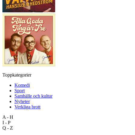
Toppkategorier
Komedi
Sport
Samhälle och kultur
Nyheter
Verkliga brott
A - H
I - P
Q - Z