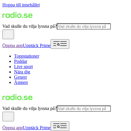
Hoppa till innehållet
Vad skulle du vilja lyssna på?
Öppna app
Upptäck Prime
Toppstationer
Poddar
Live sport
Nära dig
Genrer
Ämnen
Vad skulle du vilja lyssna på?
Öppna app
Upptäck Prime