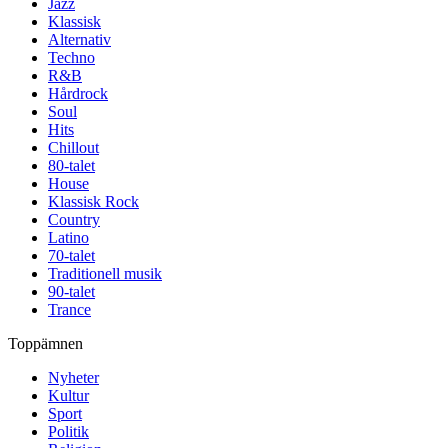
Jazz
Klassisk
Alternativ
Techno
R&B
Hårdrock
Soul
Hits
Chillout
80-talet
House
Klassisk Rock
Country
Latino
70-talet
Traditionell musik
90-talet
Trance
Toppämnen
Nyheter
Kultur
Sport
Politik