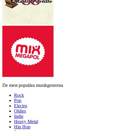
De mest populära musikgenrerna
Rock
Pop
Electro
Oldies
Indie
Heavy Metal
Hip Hop