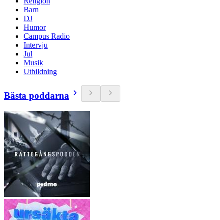
Religion
Barn
DJ
Humor
Campus Radio
Intervju
Jul
Musik
Utbildning
Bästa poddarna