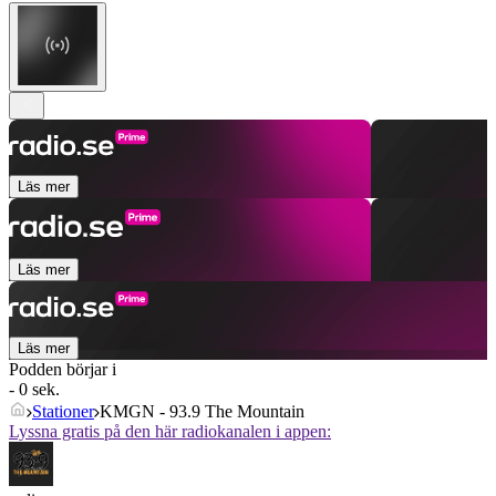
Läs mer
Läs mer
Läs mer
Podden börjar i
- 0 sek.
Stationer
KMGN - 93.9 The Mountain
Lyssna gratis på den här radiokanalen i appen: