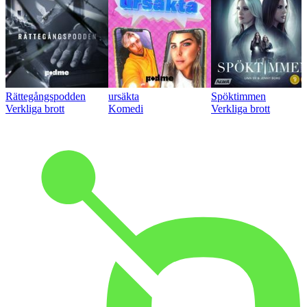
Rättegångspodden
ursäkta
Spöktimmen
Verkliga brott
Komedi
Verkliga brott