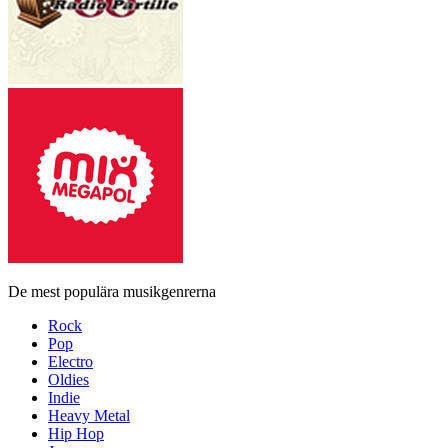
De mest populära musikgenrerna
Rock
Pop
Electro
Oldies
Indie
Heavy Metal
Hip Hop