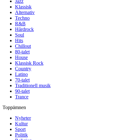
Jazz
Klassisk
Alternativ
Techno
R&B
Hårdrock
Soul
Hits
Chillout
80-talet
House
Klassisk Rock
Country
Latino
70-talet
Traditionell musik
90-talet
Trance
Toppämnen
Nyheter
Kultur
Sport
Politik