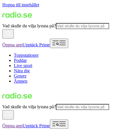
Hoppa till innehållet
Vad skulle du vilja lyssna på?
Öppna app
Upptäck Prime
Toppstationer
Poddar
Live sport
Nära dig
Genrer
Ämnen
Vad skulle du vilja lyssna på?
Öppna app
Upptäck Prime