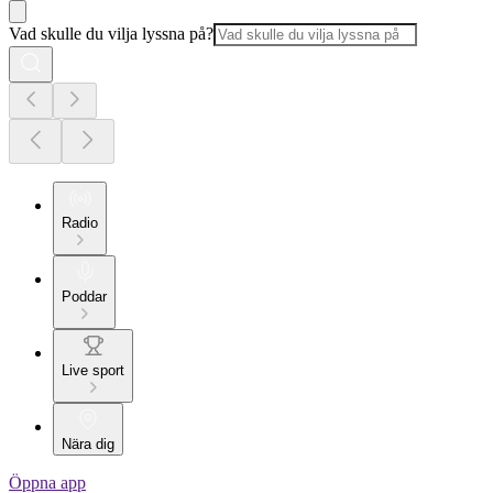
Vad skulle du vilja lyssna på?
Radio
Poddar
Live sport
Nära dig
Öppna app