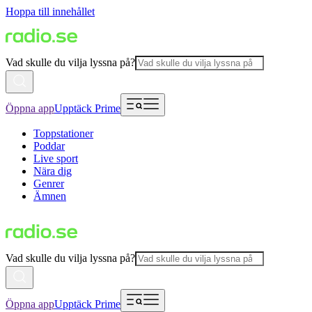
Hoppa till innehållet
Vad skulle du vilja lyssna på?
Öppna app
Upptäck Prime
Toppstationer
Poddar
Live sport
Nära dig
Genrer
Ämnen
Vad skulle du vilja lyssna på?
Öppna app
Upptäck Prime