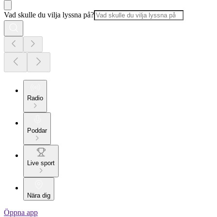
Vad skulle du vilja lyssna på?
Radio
Poddar
Live sport
Nära dig
Öppna app