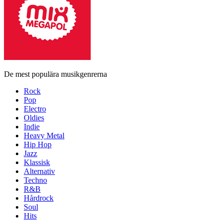
De mest populära musikgenrerna
Rock
Pop
Electro
Oldies
Indie
Heavy Metal
Hip Hop
Jazz
Klassisk
Alternativ
Techno
R&B
Hårdrock
Soul
Hits