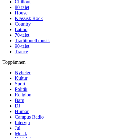
Chillout
80-talet
House
Klassisk Rock
Country
Latino
70-talet
Traditionell musik
90-talet
Trance
Toppämnen
Nyheter
Kultur
Sport
Politik
Religion
Barn
DJ
Humor
Campus Radio
Intervju
Jul
Musik