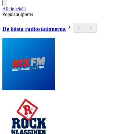
Allt innehåll
Populära sporter
De bästa radiostationerna