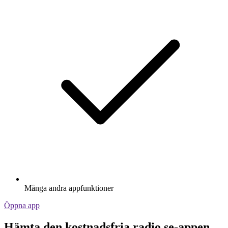
Många andra appfunktioner
Öppna app
Hämta den kostnadsfria radio.se-appen