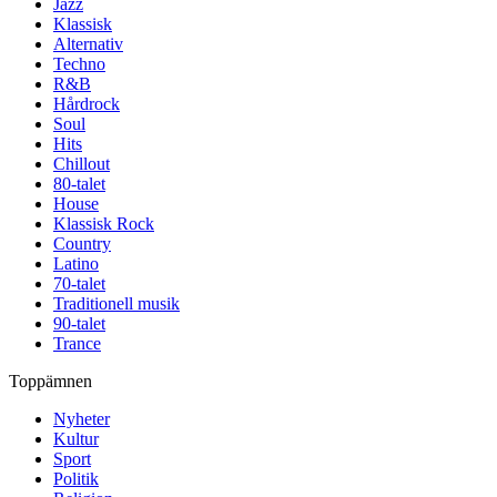
Jazz
Klassisk
Alternativ
Techno
R&B
Hårdrock
Soul
Hits
Chillout
80-talet
House
Klassisk Rock
Country
Latino
70-talet
Traditionell musik
90-talet
Trance
Toppämnen
Nyheter
Kultur
Sport
Politik