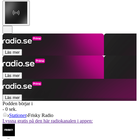
Läs mer
Läs mer
Läs mer
Podden börjar i
- 0 sek.
Stationer
Frisky Radio
Lyssna gratis på den här radiokanalen i appen: