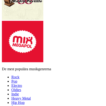
De mest populära musikgenrerna
Rock
Pop
Electro
Oldies
Indie
Heavy Metal
Hip Hop