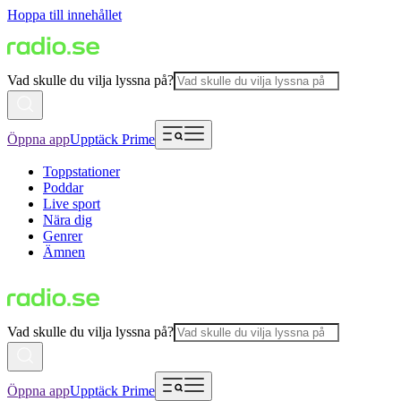
Hoppa till innehållet
Vad skulle du vilja lyssna på?
Öppna app
Upptäck Prime
Toppstationer
Poddar
Live sport
Nära dig
Genrer
Ämnen
Vad skulle du vilja lyssna på?
Öppna app
Upptäck Prime