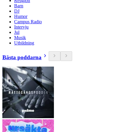
Religion
Barn
DJ
Humor
Campus Radio
Intervju
Jul
Musik
Utbildning
Bästa poddarna