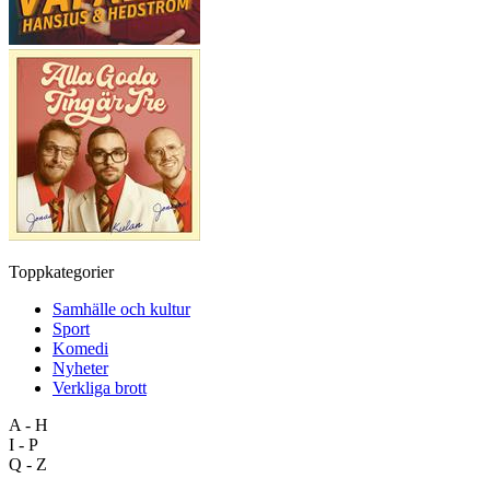
Toppkategorier
Samhälle och kultur
Sport
Komedi
Nyheter
Verkliga brott
A - H
I - P
Q - Z