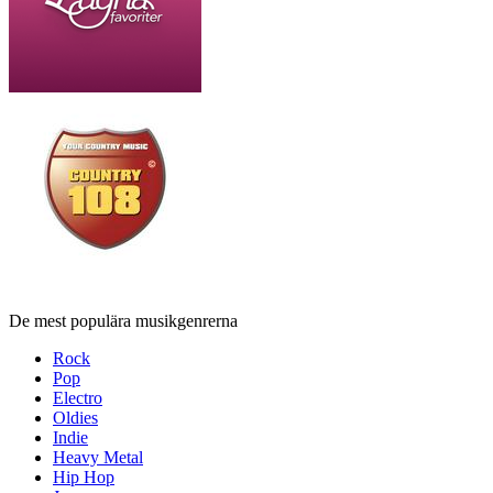
De mest populära musikgenrerna
Rock
Pop
Electro
Oldies
Indie
Heavy Metal
Hip Hop