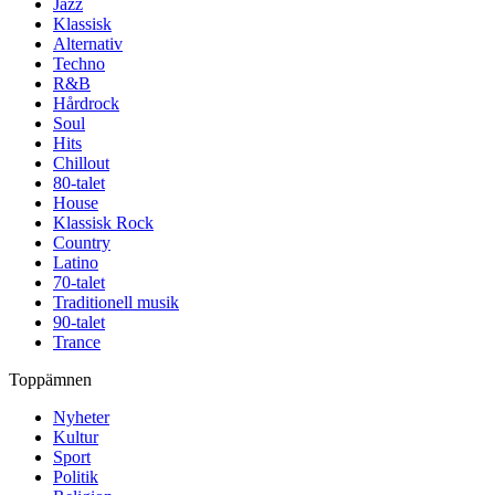
Jazz
Klassisk
Alternativ
Techno
R&B
Hårdrock
Soul
Hits
Chillout
80-talet
House
Klassisk Rock
Country
Latino
70-talet
Traditionell musik
90-talet
Trance
Toppämnen
Nyheter
Kultur
Sport
Politik