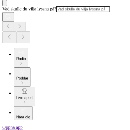
Vad skulle du vilja lyssna på?
Radio
Poddar
Live sport
Nära dig
Öppna app