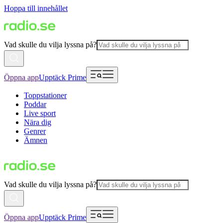
Hoppa till innehållet
Vad skulle du vilja lyssna på?
Öppna app
Upptäck Prime
Toppstationer
Poddar
Live sport
Nära dig
Genrer
Ämnen
Vad skulle du vilja lyssna på?
Öppna app
Upptäck Prime