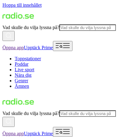
Hoppa till innehållet
Vad skulle du vilja lyssna på?
Öppna app
Upptäck Prime
Toppstationer
Poddar
Live sport
Nära dig
Genrer
Ämnen
Vad skulle du vilja lyssna på?
Öppna app
Upptäck Prime