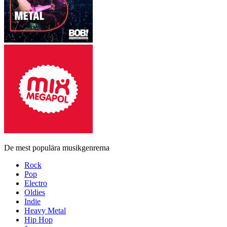
De mest populära musikgenrerna
Rock
Pop
Electro
Oldies
Indie
Heavy Metal
Hip Hop