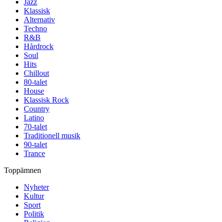
Jazz
Klassisk
Alternativ
Techno
R&B
Hårdrock
Soul
Hits
Chillout
80-talet
House
Klassisk Rock
Country
Latino
70-talet
Traditionell musik
90-talet
Trance
Toppämnen
Nyheter
Kultur
Sport
Politik