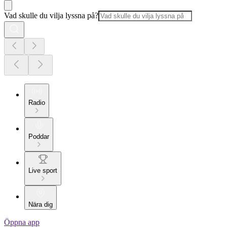
Vad skulle du vilja lyssna på?
Radio
Poddar
Live sport
Nära dig
Öppna app