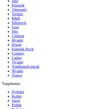
Jazz
Klassisk
Alternativ
Techno
R&B
Hårdrock
Soul
Hits
Chillout
80-talet
House
Klassisk Rock
Country
Latino
70-talet
Traditionell musik
90-talet
Trance
Toppämnen
Nyheter
Kultur
Sport
Politik