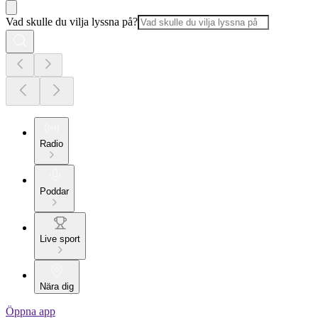
Vad skulle du vilja lyssna på?
Radio
Poddar
Live sport
Nära dig
Öppna app