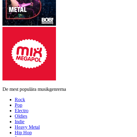
De mest populära musikgenrerna
Rock
Pop
Electro
Oldies
Indie
Heavy Metal
Hip Hop