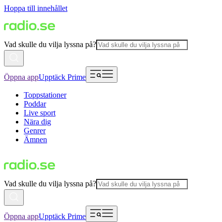
Hoppa till innehållet
Vad skulle du vilja lyssna på?
Öppna app
Upptäck Prime
Toppstationer
Poddar
Live sport
Nära dig
Genrer
Ämnen
Vad skulle du vilja lyssna på?
Öppna app
Upptäck Prime