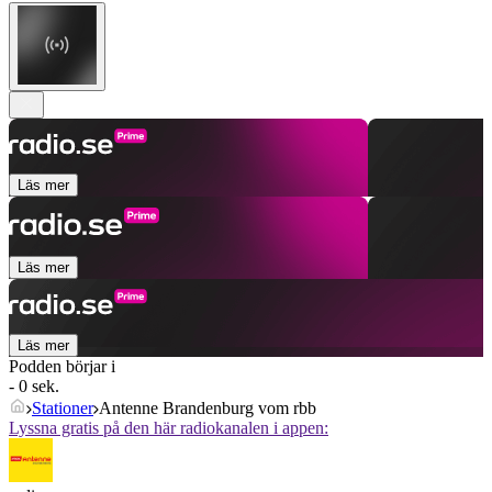
Läs mer
Läs mer
Läs mer
Podden börjar i
- 0 sek.
Stationer
Antenne Brandenburg vom rbb
Lyssna gratis på den här radiokanalen i appen: