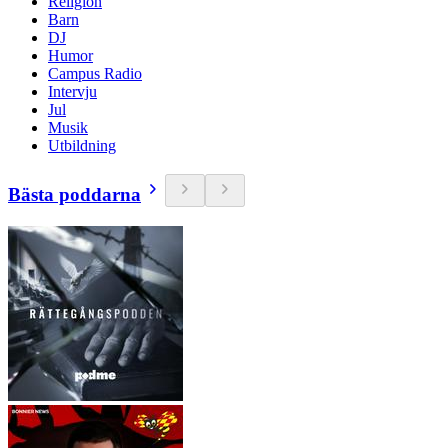
Religion
Barn
DJ
Humor
Campus Radio
Intervju
Jul
Musik
Utbildning
Bästa poddarna