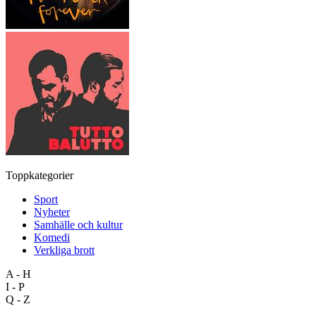
Toppkategorier
Sport
Nyheter
Samhälle och kultur
Komedi
Verkliga brott
A - H
I - P
Q - Z