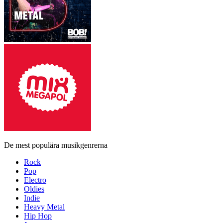
De mest populära musikgenrerna
Rock
Pop
Electro
Oldies
Indie
Heavy Metal
Hip Hop