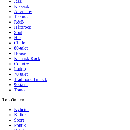
Jazz
Klassisk
Alternativ
Techno
R&B
Hårdrock
Soul
Hits
Chillout
80-talet
House
Klassisk Rock
Country
Latino
70-talet
Traditionell musik
90-talet
Trance
Toppämnen
Nyheter
Kultur
Sport
Politik