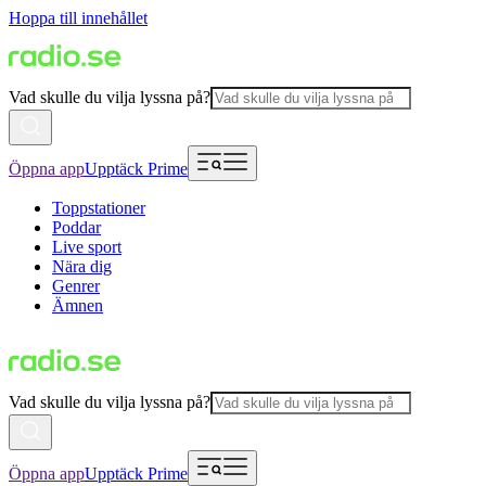
Hoppa till innehållet
Vad skulle du vilja lyssna på?
Öppna app
Upptäck Prime
Toppstationer
Poddar
Live sport
Nära dig
Genrer
Ämnen
Vad skulle du vilja lyssna på?
Öppna app
Upptäck Prime