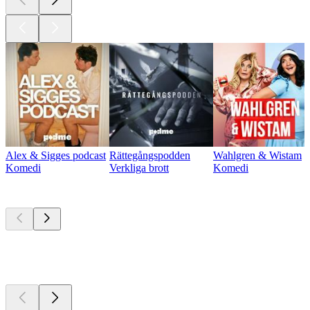
Alex & Sigges podcast
Rättegångspodden
Wahlgren & Wistam
Komedi
Verkliga brott
Komedi
För närvarande
populära
För närvarande
populära
För närvarande
populära