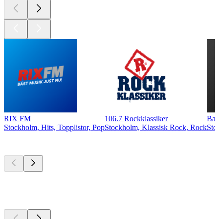
RIX FM
106.7 Rockklassiker
Ban
Stockholm, Hits, Topplistor, Pop
Stockholm, Klassisk Rock, Rock
Sto
Bästa
poddarna
Bästa
poddarna
Bästa
poddarna