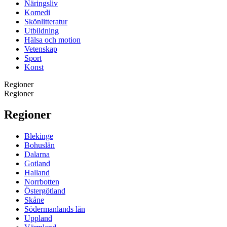
Näringsliv
Komedi
Skönlitteratur
Utbildning
Hälsa och motion
Vetenskap
Sport
Konst
Regioner
Regioner
Regioner
Blekinge
Bohuslän
Dalarna
Gotland
Halland
Norrbotten
Östergötland
Skåne
Södermanlands län
Uppland