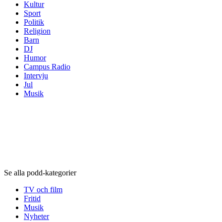
Kultur
Sport
Politik
Religion
Barn
DJ
Humor
Campus Radio
Intervju
Jul
Musik
Podd-kategorier
Podd-kategorier
Podd-kategorier
Se alla podd-kategorier
TV och film
Fritid
Musik
Nyheter