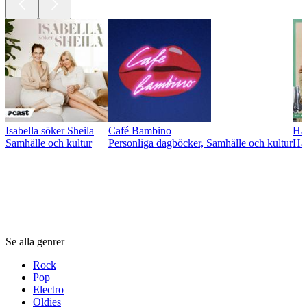
Isabella söker Sheila
Café Bambino
Häl
Samhälle och kultur
Personliga dagböcker, Samhälle och kultur
Häl
Genrer
Genrer
Genrer
Se alla genrer
Rock
Pop
Electro
Oldies