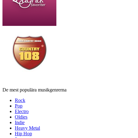
De mest populära musikgenrerna
Rock
Pop
Electro
Oldies
Indie
Heavy Metal
Hip Hop