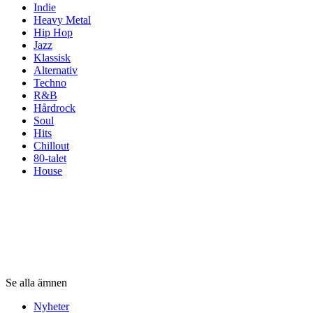
Indie
Heavy Metal
Hip Hop
Jazz
Klassisk
Alternativ
Techno
R&B
Hårdrock
Soul
Hits
Chillout
80-talet
House
ämnen
ämnen
ämnen
Se alla ämnen
Nyheter