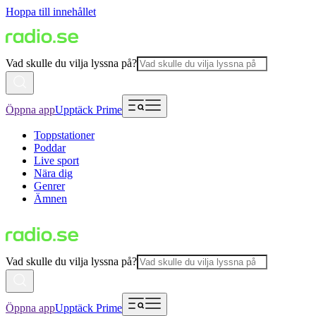
Hoppa till innehållet
Vad skulle du vilja lyssna på?
Öppna app
Upptäck Prime
Toppstationer
Poddar
Live sport
Nära dig
Genrer
Ämnen
Vad skulle du vilja lyssna på?
Öppna app
Upptäck Prime