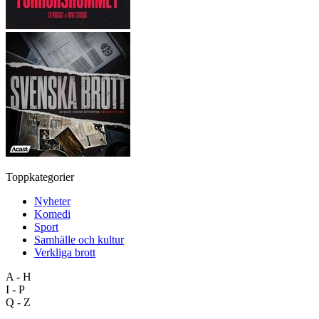
Toppkategorier
Nyheter
Komedi
Sport
Samhälle och kultur
Verkliga brott
A - H
I - P
Q - Z