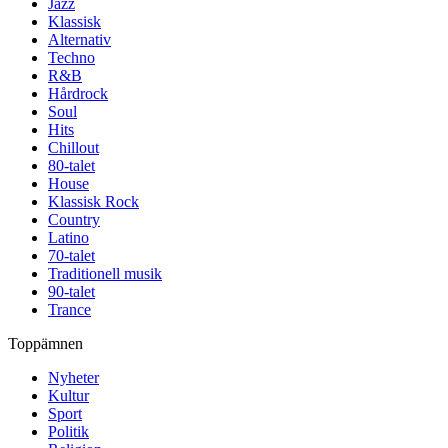
Jazz
Klassisk
Alternativ
Techno
R&B
Hårdrock
Soul
Hits
Chillout
80-talet
House
Klassisk Rock
Country
Latino
70-talet
Traditionell musik
90-talet
Trance
Toppämnen
Nyheter
Kultur
Sport
Politik