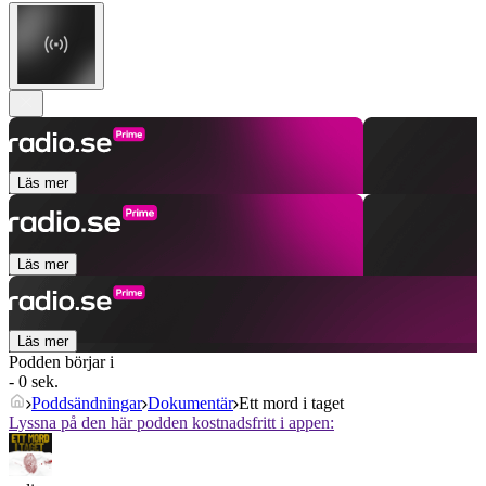
Läs mer
Läs mer
Läs mer
Podden börjar i
- 0 sek.
Poddsändningar
Dokumentär
Ett mord i taget
Lyssna på den här podden kostnadsfritt i appen: