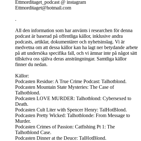
Ettmorditaget_podcast @ instagram
Ettmorditaget@hotmail.com
.
All den information som har använts i researchen för denna
podcast är baserad på offentliga källor, inklusive andra
podcasts, artiklar, dokumentärer och nyhetsinslag. Vi är
medvetna om att dessa källor kan ha lagt ner betydande arbete
på att undersöka specifika fall, och vi ämnar inte på något sätt
tillskriva oss själva deras ansträngningar. Samtliga källor
finner du nedan.
Källor:
Podcasten Residue: A True Crime Podcast: Talhotblond.
Podcasten Mountain State Mysteries: The Case of
Talhotblond.
Podcasten LOVE MURDER: Talhotblond: Cybersexed to
Death.
Podcasten Cult Liter with Spencer Henry: TalHotBlond.
Podcasten Pretty Wicked: Talhotblonde: From Message to
Murder.
Podcasten Crimes of Passion: Catfishing Pt 1: The
Talhotblond Case.
Podcasten Dinner at the Deuce: TalHotBlond.