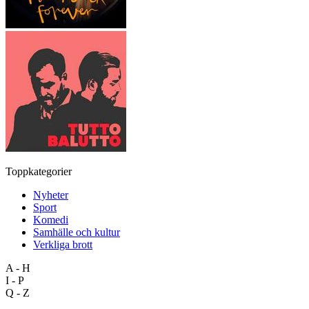
Toppkategorier
Nyheter
Sport
Komedi
Samhälle och kultur
Verkliga brott
A - H
I - P
Q - Z