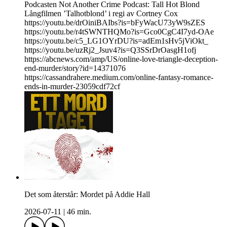
Podcasten Not Another Crime Podcast: Tall Hot Blond
Långfilmen ’Talhotblond’ i regi av Cortney Cox
https://youtu.be/drOiniBAIbs?is=bFyWacU73yW9sZES
https://youtu.be/r4tSWNTHQMo?is=Gco0CgC4I7yd-OAe
https://youtu.be/c5_LG1OYrDU?is=adEm1sHv5jViOkt_
https://youtu.be/uzRj2_Jsuv4?is=Q3SSrDrOasgH1ofj
https://abcnews.com/amp/US/online-love-triangle-deception-
end-murder/story?id=14371076
https://cassandrahere.medium.com/online-fantasy-romance-
ends-in-murder-23059cdf72cf
Det som återstår: Mordet på Addie Hall
2026-07-11
|
46 min.