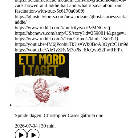
zack-bowen-and-addie-hall-and-what-it-says-about-our-
fascination-with-true-5c6170a0b0f6
https://ghostcitytours.com/new-orleans/ghost-stories/zack-
addie/
https://www.reddit.com/r/bullcity/s/xrPzMNGy2j
https://abcnews.com/amp/US/story?id=2590814&page=1
https://www.reddit.com/r/TrueCrime/s/kimU1Sm32Q
https://youtu.be/4M6jPcohuTk?is=Wb0BoA8Oyr2C1m9d
https://youtu.be/Ale1yZRyM7o?is=6JcQyb52fjwRFjPx
Sjunde dagen: Christopher Cases gåtfulla död
2026-07-04
|
30 min.