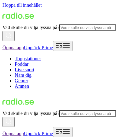
Hoppa till innehållet
Vad skulle du vilja lyssna på?
Öppna app
Upptäck Prime
Toppstationer
Poddar
Live sport
Nära dig
Genrer
Ämnen
Vad skulle du vilja lyssna på?
Öppna app
Upptäck Prime