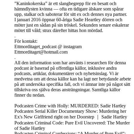
”Kaninkokerska” är ett slangbegrepp för en besatt och
hämndlysten kvinna — ofta en tidigare älskare som spårar
upp, stalkar och saboterar för sitt ex och dennes nya partner.
I januari 2016 öppnar 60‑åriga Sadie Heartley dörren och
möter just en sådan på sin tröskel. Sekunden senare eskalerar
mötet till våld; strax därefter hittas hon mördad.
.
För kontakt:
Ettmorditaget_podcast @ instagram
Ettmorditaget@hotmail.com
.
All den information som har använts i researchen för denna
podcast är baserad på offentliga källor, inklusive andra
podcasts, artiklar, dokumentärer och nyhetsinslag. Vi är
medvetna om att dessa källor kan ha lagt ner betydande arbete
på att undersöka specifika fall, och vi ämnar inte på något sätt
tillskriva oss själva deras ansträngningar. Samtliga källor
finner du nedan.
Podcasten Crime with Holly: MURDERED: Sadie Hartley
Podcasten Serial Killer Documentary Show: Murdering her
Ex's New Girlfriend right on her Doorstep ｜ Sadie Hartley
Podcasten Criminal Code: Pure Evil Uncovered: The Murder
of Sadie Hartley
Podcasten Criminal Confessions: “A Murder of Pure Evil”: