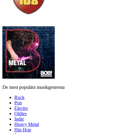
De mest populära musikgenrerna
Rock
Pop
Electro
Oldies
Indie
Heavy Metal
Hip Hop