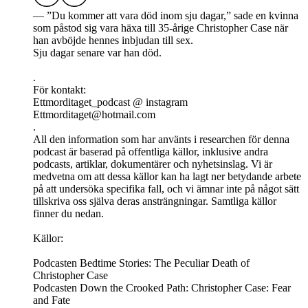
— ”Du kommer att vara död inom sju dagar,” sade en kvinna
som påstod sig vara häxa till 35‑årige Christopher Case när
han avböjde hennes inbjudan till sex.
Sju dagar senare var han död.
.
För kontakt:
Ettmorditaget_podcast @ instagram
Ettmorditaget@hotmail.com
.
All den information som har använts i researchen för denna
podcast är baserad på offentliga källor, inklusive andra
podcasts, artiklar, dokumentärer och nyhetsinslag. Vi är
medvetna om att dessa källor kan ha lagt ner betydande arbete
på att undersöka specifika fall, och vi ämnar inte på något sätt
tillskriva oss själva deras ansträngningar. Samtliga källor
finner du nedan.
Källor:
Podcasten Bedtime Stories: The Peculiar Death of
Christopher Case
Podcasten Down the Crooked Path: Christopher Case: Fear
and Fate