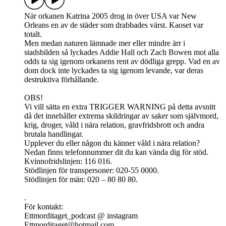
När orkanen Katrina 2005 drog in över USA var New
Orleans en av de städer som drabbades värst. Kaoset var
totalt.
Men medan naturen lämnade mer eller mindre ärr i
stadsbilden så lyckades Addie Hall och Zach Bowen mot alla
odds ta sig igenom orkanens rent av dödliga grepp. Vad en av
dom dock inte lyckades ta sig igenom levande, var deras
destruktiva förhållande.
OBS!
Vi vill sätta en extra TRIGGER WARNING på detta avsnitt
då det innehåller extrema skildringar av saker som självmord,
krig, droger, våld i nära relation, gravfridsbrott och andra
brutala handlingar.
Upplever du eller någon du känner våld i nära relation?
Nedan finns telefonnummer dit du kan vända dig för stöd.
Kvinnofridslinjen: 116 016.
Stödlinjen för transpersoner: 020-55 0000.
Stödlinjen för män: 020 – 80 80 80.
.
För kontakt:
Ettmorditaget_podcast @ instagram
Ettmorditaget@hotmail.com