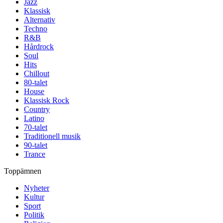
Jazz
Klassisk
Alternativ
Techno
R&B
Hårdrock
Soul
Hits
Chillout
80-talet
House
Klassisk Rock
Country
Latino
70-talet
Traditionell musik
90-talet
Trance
Toppämnen
Nyheter
Kultur
Sport
Politik