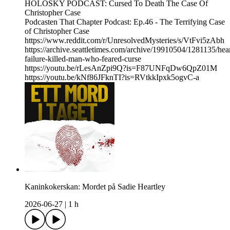
HOLOSKY PODCAST: Cursed To Death The Case Of
Christopher Case
Podcasten That Chapter Podcast: Ep.46 - The Terrifying Case
of Christopher Case
https://www.reddit.com/r/UnresolvedMysteries/s/VtFvi5zAbh
https://archive.seattletimes.com/archive/19910504/1281135/hear
failure-killed-man-who-feared-curse
https://youtu.be/rLesAnZpi9Q?is=F87UNFqDw6QpZ01M
https://youtu.be/kNf86JFknTI?is=RVtkkIpxk5ogvC-a
Kaninkokerskan: Mordet på Sadie Heartley
2026-06-27
|
1 h