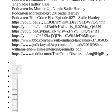
The Sadie Hartley Case
Podcasten Its Murder Up North: Sadie Hartley
Podcasten Morbidology: 28: Sadie Hartley
Podcasten True Crime Fix: Episode 027 - Sadie Hartley
https://youtu.be/I2QL13QLyrY?is=1DsyFY1DWvE-Shmf
https://youtu.be/LamLIBoHcH4?is=1s_lk0Z64q_Q6J-N
https://youtu.be/CjykiakTcN4?is=-ZFvVS_i0fQYz4R1
https://youtu.be/P65Z5a-jYjI?is=s0WftJ-leDhMhxym
https://www.bbc.com/news/uk-england-lancashire-37105035
https://www.judiciary.uk/wp-content/uploads/2016/08/r-v-
williams-and-walsh-sentencing-remarks.pdf
https://www.reddit.com/r/TrueCrimeDiscussion/s/tqj9HglEuy
1
2
3
4
5
6
7