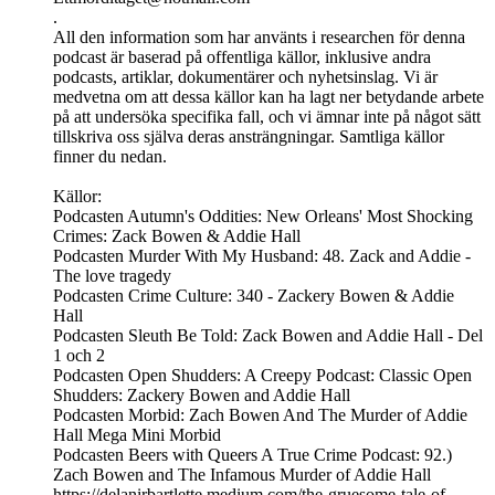
.
All den information som har använts i researchen för denna
podcast är baserad på offentliga källor, inklusive andra
podcasts, artiklar, dokumentärer och nyhetsinslag. Vi är
medvetna om att dessa källor kan ha lagt ner betydande arbete
på att undersöka specifika fall, och vi ämnar inte på något sätt
tillskriva oss själva deras ansträngningar. Samtliga källor
finner du nedan.
Källor:
Podcasten Autumn's Oddities: New Orleans' Most Shocking
Crimes: Zack Bowen & Addie Hall
Podcasten Murder With My Husband: 48. Zack and Addie -
The love tragedy
Podcasten Crime Culture: 340 - Zackery Bowen & Addie
Hall
Podcasten Sleuth Be Told: Zack Bowen and Addie Hall - Del
1 och 2
Podcasten Open Shudders: A Creepy Podcast: Classic Open
Shudders: Zackery Bowen and Addie Hall
Podcasten Morbid: Zach Bowen And The Murder of Addie
Hall Mega Mini Morbid
Podcasten Beers with Queers A True Crime Podcast: 92.)
Zach Bowen and The Infamous Murder of Addie Hall
https://delanirbartlette.medium.com/the-gruesome-tale-of-