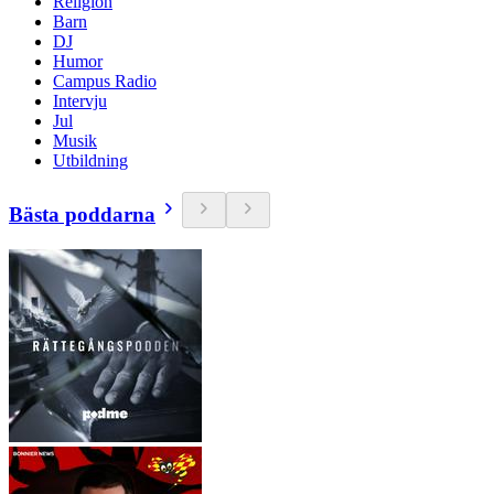
Religion
Barn
DJ
Humor
Campus Radio
Intervju
Jul
Musik
Utbildning
Bästa poddarna