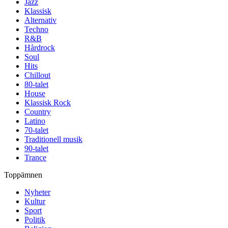
Jazz
Klassisk
Alternativ
Techno
R&B
Hårdrock
Soul
Hits
Chillout
80-talet
House
Klassisk Rock
Country
Latino
70-talet
Traditionell musik
90-talet
Trance
Toppämnen
Nyheter
Kultur
Sport
Politik