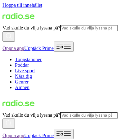
Hoppa till innehållet
Vad skulle du vilja lyssna på?
Öppna app
Upptäck Prime
Toppstationer
Poddar
Live sport
Nära dig
Genrer
Ämnen
Vad skulle du vilja lyssna på?
Öppna app
Upptäck Prime