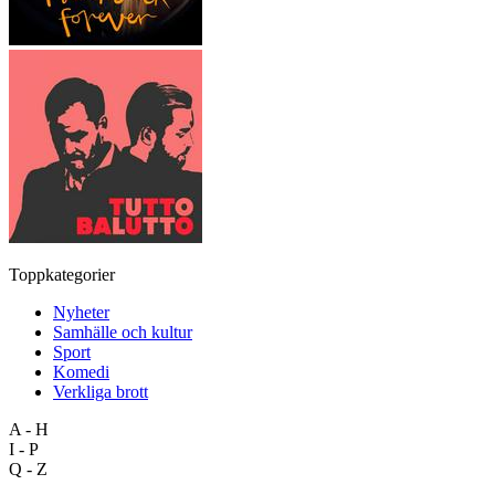
Toppkategorier
Nyheter
Samhälle och kultur
Sport
Komedi
Verkliga brott
A - H
I - P
Q - Z