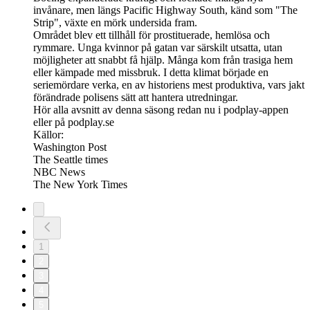
invånare, men längs Pacific Highway South, känd som "The
Strip", växte en mörk undersida fram.
Området blev ett tillhåll för prostituerade, hemlösa och
rymmare. Unga kvinnor på gatan var särskilt utsatta, utan
möjligheter att snabbt få hjälp. Många kom från trasiga hem
eller kämpade med missbruk. I detta klimat började en
seriemördare verka, en av historiens mest produktiva, vars jakt
förändrade polisens sätt att hantera utredningar.
Hör alla avsnitt av denna säsong redan nu i podplay-appen
eller på podplay.se
Källor:
Washington Post
The Seattle times
NBC News
The New York Times
1
2
3
4
5