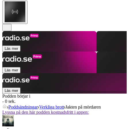
Läs mer
Läs mer
Läs mer
Podden börjar i
- 0 sek.
Poddsändningar
Verkliga brott
Jakten på mördaren
Lyssna på den här podden kostnadsfritt i appen: