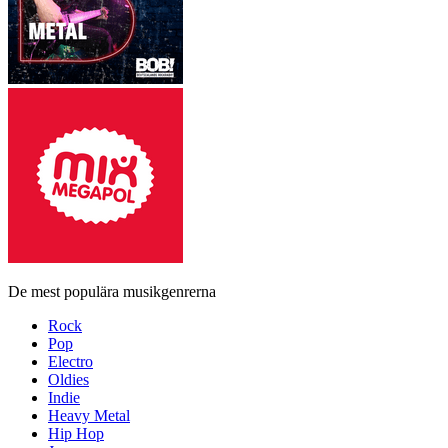
De mest populära musikgenrerna
Rock
Pop
Electro
Oldies
Indie
Heavy Metal
Hip Hop