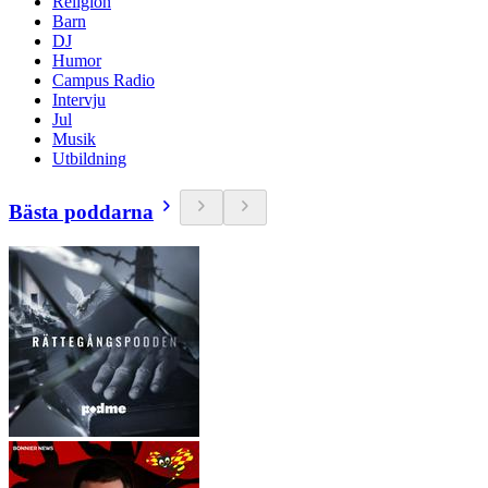
Religion
Barn
DJ
Humor
Campus Radio
Intervju
Jul
Musik
Utbildning
Bästa poddarna