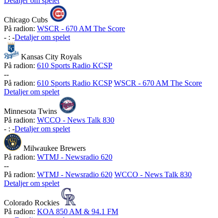
Detaljer om spelet
Chicago Cubs
På radion:
WSCR - 670 AM The Score
-
:
-
Detaljer om spelet
Kansas City Royals
På radion:
610 Sports Radio KCSP
-
-
På radion:
610 Sports Radio KCSP
WSCR - 670 AM The Score
Detaljer om spelet
Minnesota Twins
På radion:
WCCO - News Talk 830
-
:
-
Detaljer om spelet
Milwaukee Brewers
På radion:
WTMJ - Newsradio 620
-
-
På radion:
WTMJ - Newsradio 620
WCCO - News Talk 830
Detaljer om spelet
Colorado Rockies
På radion:
KOA 850 AM & 94.1 FM