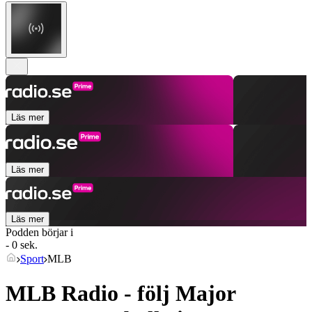
Läs mer
Läs mer
Läs mer
Podden börjar i
- 0 sek.
Sport
MLB
MLB Radio - följ Major