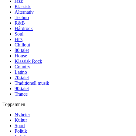
Jazz
Klassisk
Alternativ
Techno
R&B
Hårdrock
Soul
Hits
Chillout
80-talet
House
Klassisk Rock
Country
Latino
70-talet
Traditionell musik
90-talet
Trance
Toppämnen
Nyheter
Kultur
Sport
Politik