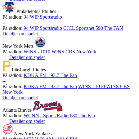
Philadelphia Phillies
På radion:
94 WIP Sportsradio
-
-
På radion:
94 WIP Sportsradio
CJCL Sportsnet 590 The FAN
Detaljer om spelet
New York Mets
På radion:
WINS - 1010 WINS CBS New York
-
:
-
Detaljer om spelet
Pittsburgh Pirates
På radion:
KDKA FM - 93.7 The Fan
-
-
På radion:
KDKA FM - 93.7 The Fan
WINS - 1010 WINS CBS
New York
Detaljer om spelet
Atlanta Braves
På radion:
WCNN - Sports Radio 680 The Fan
-
:
-
Detaljer om spelet
New York Yankees