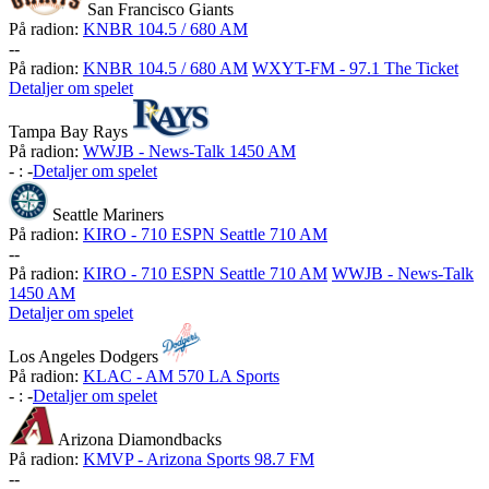
San Francisco Giants
På radion:
KNBR 104.5 / 680 AM
-
-
På radion:
KNBR 104.5 / 680 AM
WXYT-FM - 97.1 The Ticket
Detaljer om spelet
Tampa Bay Rays
På radion:
WWJB - News-Talk 1450 AM
-
:
-
Detaljer om spelet
Seattle Mariners
På radion:
KIRO - 710 ESPN Seattle 710 AM
-
-
På radion:
KIRO - 710 ESPN Seattle 710 AM
WWJB - News-Talk
1450 AM
Detaljer om spelet
Los Angeles Dodgers
På radion:
KLAC - AM 570 LA Sports
-
:
-
Detaljer om spelet
Arizona Diamondbacks
På radion:
KMVP - Arizona Sports 98.7 FM
-
-