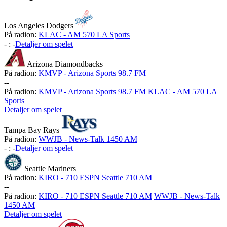
Los Angeles Dodgers
På radion:
KLAC - AM 570 LA Sports
-
:
-
Detaljer om spelet
Arizona Diamondbacks
På radion:
KMVP - Arizona Sports 98.7 FM
-
-
På radion:
KMVP - Arizona Sports 98.7 FM
KLAC - AM 570 LA
Sports
Detaljer om spelet
Tampa Bay Rays
På radion:
WWJB - News-Talk 1450 AM
-
:
-
Detaljer om spelet
Seattle Mariners
På radion:
KIRO - 710 ESPN Seattle 710 AM
-
-
På radion:
KIRO - 710 ESPN Seattle 710 AM
WWJB - News-Talk
1450 AM
Detaljer om spelet