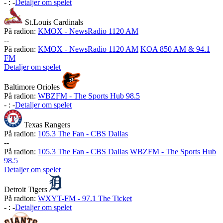
-
:
-
Detaljer om spelet
St.Louis Cardinals
På radion:
KMOX - NewsRadio 1120 AM
-
-
På radion:
KMOX - NewsRadio 1120 AM
KOA 850 AM & 94.1
FM
Detaljer om spelet
Baltimore Orioles
På radion:
WBZFM - The Sports Hub 98.5
-
:
-
Detaljer om spelet
Texas Rangers
På radion:
105.3 The Fan - CBS Dallas
-
-
På radion:
105.3 The Fan - CBS Dallas
WBZFM - The Sports Hub
98.5
Detaljer om spelet
Detroit Tigers
På radion:
WXYT-FM - 97.1 The Ticket
-
:
-
Detaljer om spelet