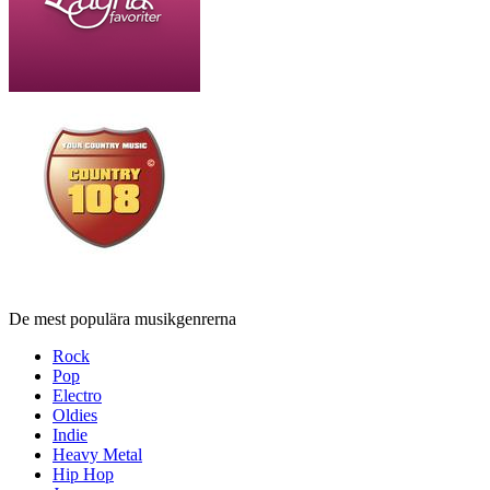
De mest populära musikgenrerna
Rock
Pop
Electro
Oldies
Indie
Heavy Metal
Hip Hop