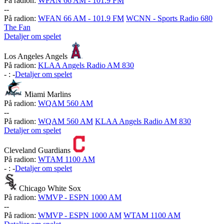
På radion:
WFAN 66 AM - 101.9 FM
-
-
På radion:
WFAN 66 AM - 101.9 FM
WCNN - Sports Radio 680
The Fan
Detaljer om spelet
Los Angeles Angels
På radion:
KLAA Angels Radio AM 830
-
:
-
Detaljer om spelet
Miami Marlins
På radion:
WQAM 560 AM
-
-
På radion:
WQAM 560 AM
KLAA Angels Radio AM 830
Detaljer om spelet
Cleveland Guardians
På radion:
WTAM 1100 AM
-
:
-
Detaljer om spelet
Chicago White Sox
På radion:
WMVP - ESPN 1000 AM
-
-
På radion:
WMVP - ESPN 1000 AM
WTAM 1100 AM