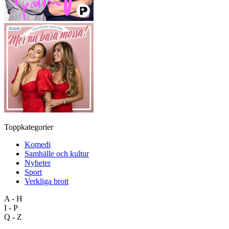
Toppkategorier
Komedi
Samhälle och kultur
Nyheter
Sport
Verkliga brott
A - H
I - P
Q - Z