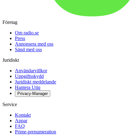
Företag
Om radio.se
Press
Annonsera med oss
Sänd med oss
Juridiskt
Användarvillkor
Uppgiftsskydd
Juridiskt meddelande
Hantera Utiq
Privacy-Manager
Service
Kontakt
Appar
FAQ
Prime-prenumeration