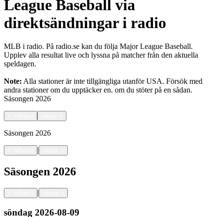
League Baseball via
direktsändningar i radio
MLB i radio. På radio.se kan du följa Major League Baseball.
Upplev alla resultat live och lyssna på matcher från den aktuella
speldagen.
Note:
Alla stationer är inte tillgängliga utanför USA. Försök med
andra stationer om du upptäcker en.
om du stöter på en sådan.
Säsongen
2026
<
tillbaka
nästa
>
Säsongen
2026
|
<
tillbaka
nästa
>
Säsongen
2026
|
<
tillbaka
nästa
>
söndag
2026-08-09