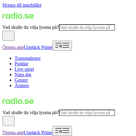
Hoppa till innehållet
Vad skulle du vilja lyssna på?
Öppna app
Upptäck Prime
Toppstationer
Poddar
Live sport
Nära dig
Genrer
Ämnen
Vad skulle du vilja lyssna på?
Öppna app
Upptäck Prime