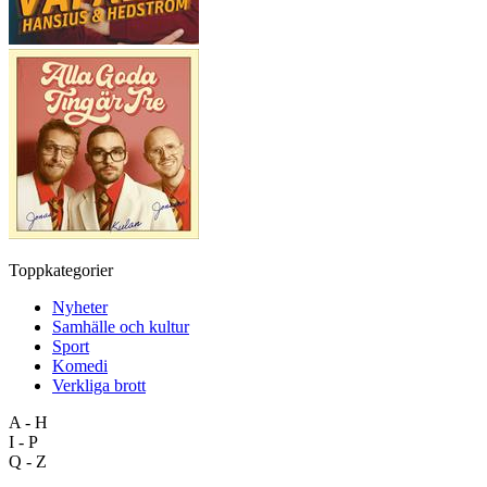
Toppkategorier
Nyheter
Samhälle och kultur
Sport
Komedi
Verkliga brott
A - H
I - P
Q - Z