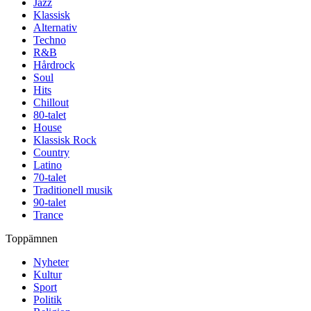
Jazz
Klassisk
Alternativ
Techno
R&B
Hårdrock
Soul
Hits
Chillout
80-talet
House
Klassisk Rock
Country
Latino
70-talet
Traditionell musik
90-talet
Trance
Toppämnen
Nyheter
Kultur
Sport
Politik