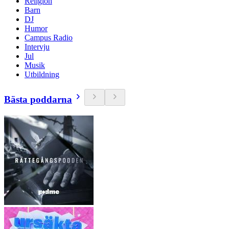
Religion
Barn
DJ
Humor
Campus Radio
Intervju
Jul
Musik
Utbildning
Bästa poddarna