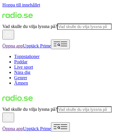
Hoppa till innehållet
Vad skulle du vilja lyssna på?
Öppna app
Upptäck Prime
Toppstationer
Poddar
Live sport
Nära dig
Genrer
Ämnen
Vad skulle du vilja lyssna på?
Öppna app
Upptäck Prime