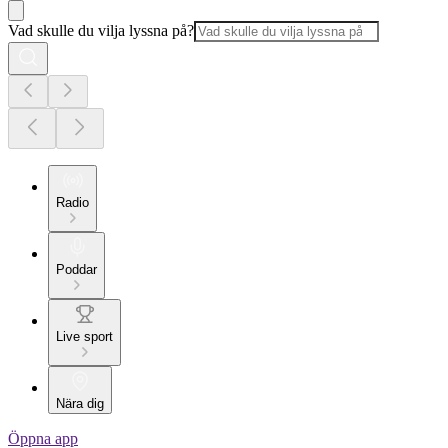
Vad skulle du vilja lyssna på?
Radio
Poddar
Live sport
Nära dig
Öppna app