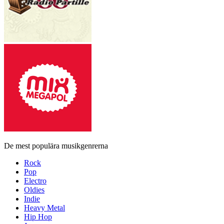
De mest populära musikgenrerna
Rock
Pop
Electro
Oldies
Indie
Heavy Metal
Hip Hop