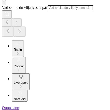
Vad skulle du vilja lyssna på?
Radio
Poddar
Live sport
Nära dig
Öppna app