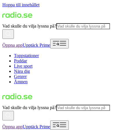
Hoppa till innehållet
Vad skulle du vilja lyssna på?
Öppna app
Upptäck Prime
Toppstationer
Poddar
Live sport
Nära dig
Genrer
Ämnen
Vad skulle du vilja lyssna på?
Öppna app
Upptäck Prime