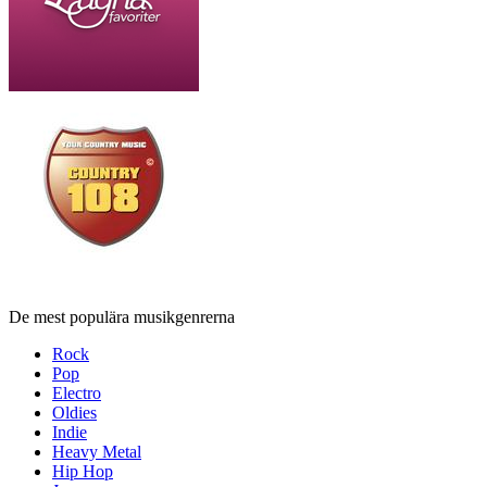
De mest populära musikgenrerna
Rock
Pop
Electro
Oldies
Indie
Heavy Metal
Hip Hop