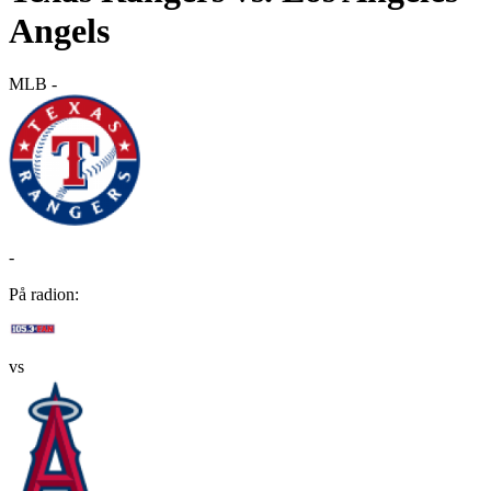
Angels
MLB
-
-
På radion:
vs