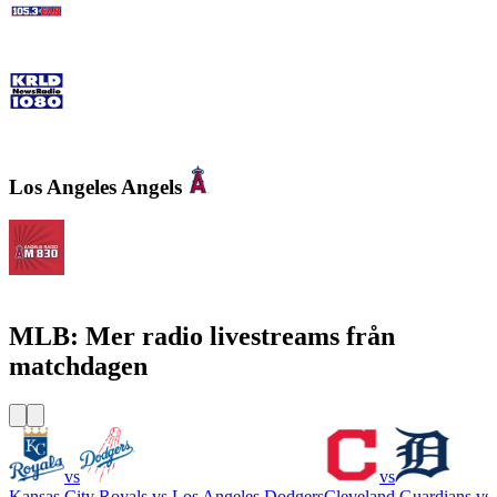
105.3 The Fan - CBS Dallas
KRLD Newsradio 1080 AM
Los Angeles Angels
KLAA Angels Radio AM 830
MLB: Mer radio livestreams från
matchdagen
vs
vs
Kansas City Royals
vs
Los Angeles Dodgers
Cleveland Guardians
vs