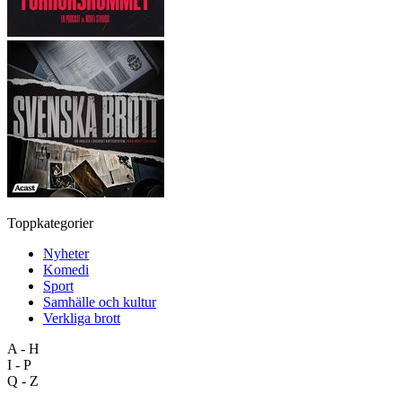
Toppkategorier
Nyheter
Komedi
Sport
Samhälle och kultur
Verkliga brott
A - H
I - P
Q - Z