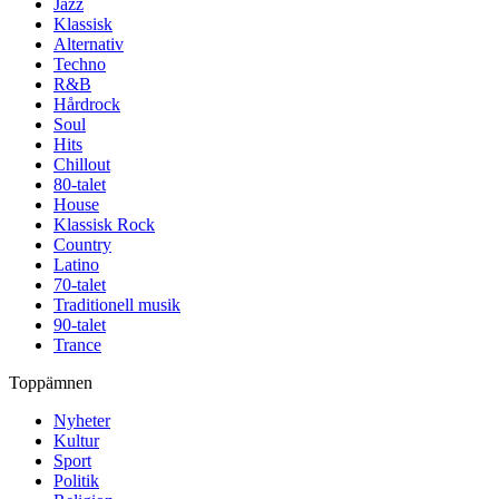
Jazz
Klassisk
Alternativ
Techno
R&B
Hårdrock
Soul
Hits
Chillout
80-talet
House
Klassisk Rock
Country
Latino
70-talet
Traditionell musik
90-talet
Trance
Toppämnen
Nyheter
Kultur
Sport
Politik