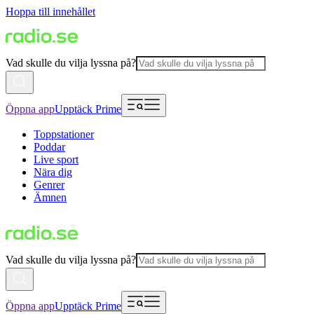
Hoppa till innehållet
Vad skulle du vilja lyssna på?
Öppna app
Upptäck Prime
Toppstationer
Poddar
Live sport
Nära dig
Genrer
Ämnen
Vad skulle du vilja lyssna på?
Öppna app
Upptäck Prime