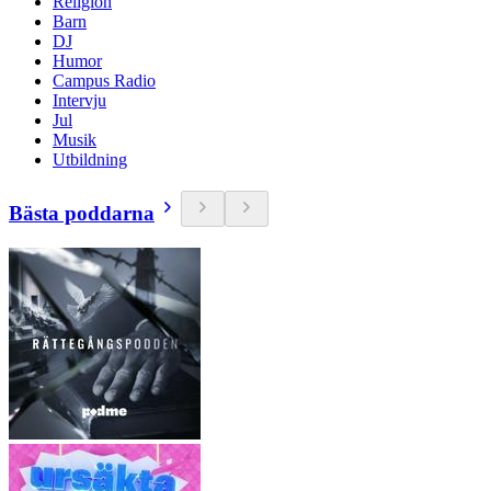
Religion
Barn
DJ
Humor
Campus Radio
Intervju
Jul
Musik
Utbildning
Bästa poddarna