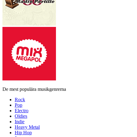
De mest populära musikgenrerna
Rock
Pop
Electro
Oldies
Indie
Heavy Metal
Hip Hop