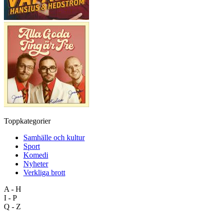
Toppkategorier
Samhälle och kultur
Sport
Komedi
Nyheter
Verkliga brott
A - H
I - P
Q - Z