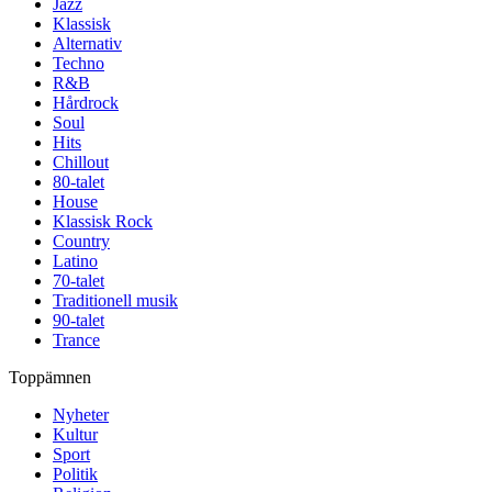
Jazz
Klassisk
Alternativ
Techno
R&B
Hårdrock
Soul
Hits
Chillout
80-talet
House
Klassisk Rock
Country
Latino
70-talet
Traditionell musik
90-talet
Trance
Toppämnen
Nyheter
Kultur
Sport
Politik