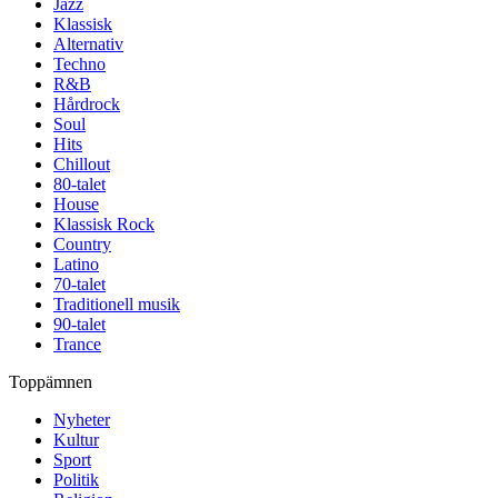
Jazz
Klassisk
Alternativ
Techno
R&B
Hårdrock
Soul
Hits
Chillout
80-talet
House
Klassisk Rock
Country
Latino
70-talet
Traditionell musik
90-talet
Trance
Toppämnen
Nyheter
Kultur
Sport
Politik