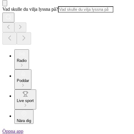
Vad skulle du vilja lyssna på?
Radio
Poddar
Live sport
Nära dig
Öppna app