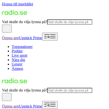
Hoppa till innehållet
Vad skulle du vilja lyssna på?
Öppna app
Upptäck Prime
Toppstationer
Poddar
Live sport
Nära dig
Genrer
Ämnen
Vad skulle du vilja lyssna på?
Öppna app
Upptäck Prime