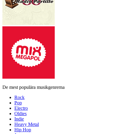
De mest populära musikgenrerna
Rock
Pop
Electro
Oldies
Indie
Heavy Metal
Hip Hop