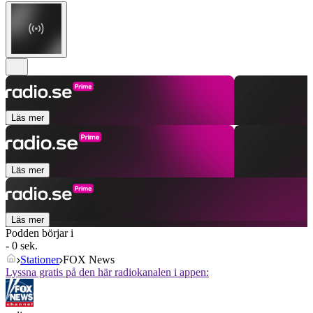
Läs mer
Läs mer
Läs mer
Podden börjar i
- 0 sek.
Stationer
FOX News
Lyssna gratis på den här radiokanalen i appen: