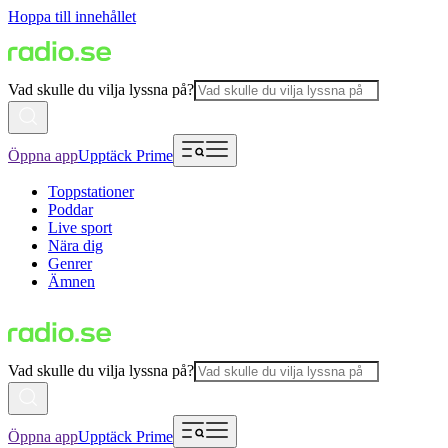
Hoppa till innehållet
Vad skulle du vilja lyssna på?
Öppna app
Upptäck Prime
Toppstationer
Poddar
Live sport
Nära dig
Genrer
Ämnen
Vad skulle du vilja lyssna på?
Öppna app
Upptäck Prime