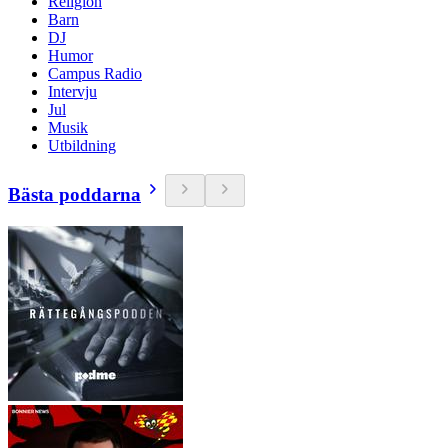
Religion
Barn
DJ
Humor
Campus Radio
Intervju
Jul
Musik
Utbildning
Bästa poddarna