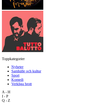
Toppkategorier
Nyheter
Samhälle och kultur
Sport
Komedi
Verkliga brott
A - H
I - P
Q - Z