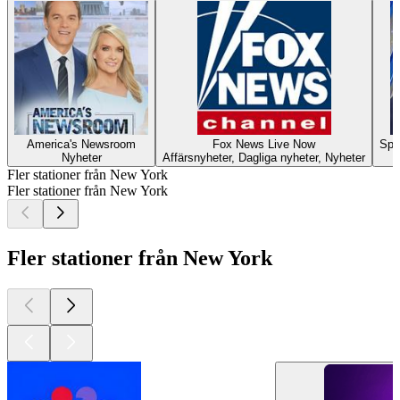
America's Newsroom
Fox News Live Now
Spe
Nyheter
Affärsnyheter, Dagliga nyheter, Nyheter
Fler stationer från New York
Fler stationer från New York
Fler stationer från New York