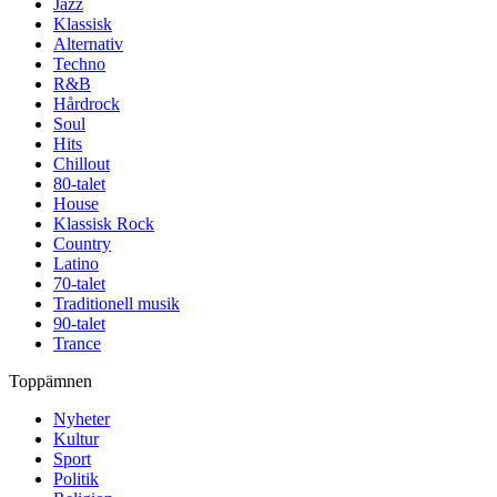
Jazz
Klassisk
Alternativ
Techno
R&B
Hårdrock
Soul
Hits
Chillout
80-talet
House
Klassisk Rock
Country
Latino
70-talet
Traditionell musik
90-talet
Trance
Toppämnen
Nyheter
Kultur
Sport
Politik