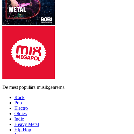
De mest populära musikgenrerna
Rock
Pop
Electro
Oldies
Indie
Heavy Metal
Hip Hop