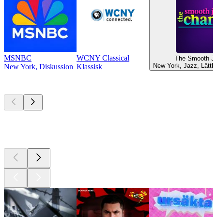
MSNBC
WCNY Classical
The Smooth Ja
New York, Jazz, Lättly
New York, Diskussion
Klassisk
Bästa
poddarna
Bästa
poddarna
Bästa
poddarna