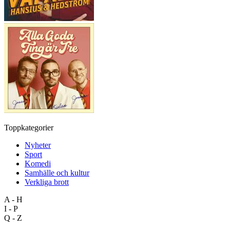
Toppkategorier
Nyheter
Sport
Komedi
Samhälle och kultur
Verkliga brott
A - H
I - P
Q - Z