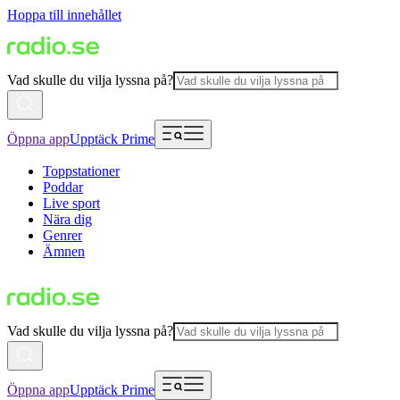
Hoppa till innehållet
Vad skulle du vilja lyssna på?
Öppna app
Upptäck Prime
Toppstationer
Poddar
Live sport
Nära dig
Genrer
Ämnen
Vad skulle du vilja lyssna på?
Öppna app
Upptäck Prime