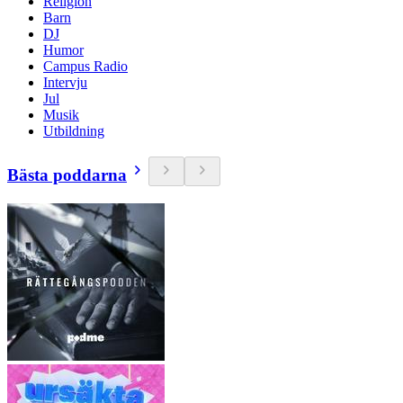
Religion
Barn
DJ
Humor
Campus Radio
Intervju
Jul
Musik
Utbildning
Bästa poddarna