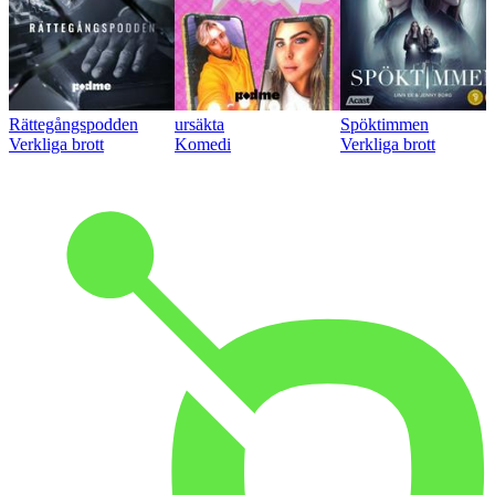
Rättegångspodden
ursäkta
Spöktimmen
Verkliga brott
Komedi
Verkliga brott