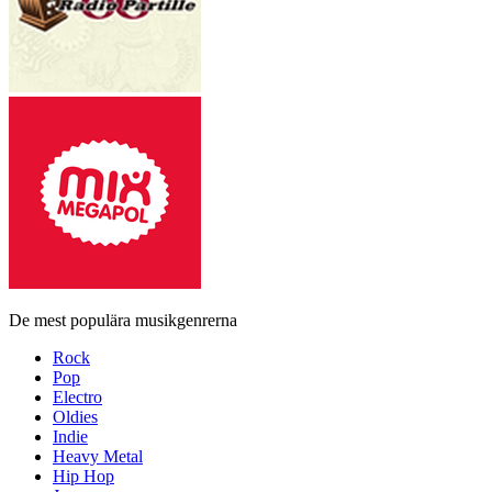
De mest populära musikgenrerna
Rock
Pop
Electro
Oldies
Indie
Heavy Metal
Hip Hop