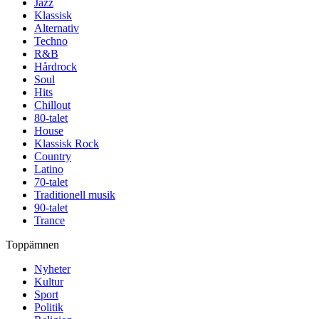
Jazz
Klassisk
Alternativ
Techno
R&B
Hårdrock
Soul
Hits
Chillout
80-talet
House
Klassisk Rock
Country
Latino
70-talet
Traditionell musik
90-talet
Trance
Toppämnen
Nyheter
Kultur
Sport
Politik