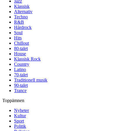
Jazz
Klassisk
Alternativ
Techno
R&B
Hårdrock
Soul
Hits
Chillout
80-talet
House
Klassisk Rock
Country
Latino
70-talet
Traditionell musik
90-talet
Trance
Toppämnen
Nyheter
Kultur
Sport
Politik