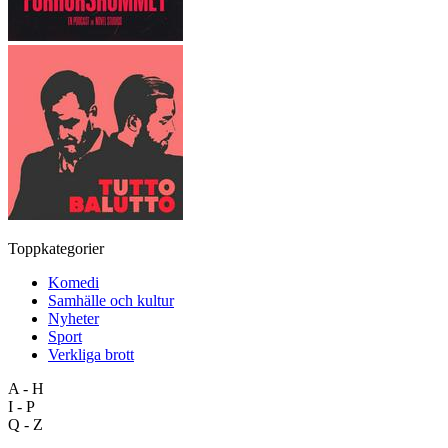
Toppkategorier
Komedi
Samhälle och kultur
Nyheter
Sport
Verkliga brott
A - H
I - P
Q - Z