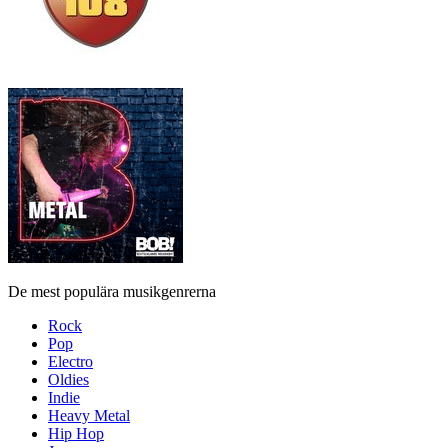
De mest populära musikgenrerna
Rock
Pop
Electro
Oldies
Indie
Heavy Metal
Hip Hop