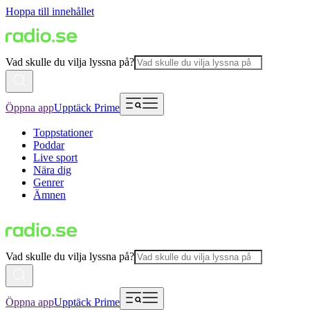
Hoppa till innehållet
Vad skulle du vilja lyssna på?
Öppna app
Upptäck Prime
Toppstationer
Poddar
Live sport
Nära dig
Genrer
Ämnen
Vad skulle du vilja lyssna på?
Öppna app
Upptäck Prime