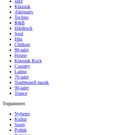
Jazz
Klassisk
Alternativ
Techno
R&B
Hårdrock
Soul
Hits
Chillout
80-talet
House
Klassisk Rock
Country
Latino
70-talet
Traditionell musik
90-talet
Trance
Toppämnen
Nyheter
Kultur
Sport
Politik