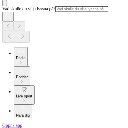
Vad skulle du vilja lyssna på?
Radio
Poddar
Live sport
Nära dig
Öppna app