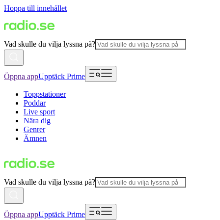
Hoppa till innehållet
Vad skulle du vilja lyssna på?
Öppna app
Upptäck Prime
Toppstationer
Poddar
Live sport
Nära dig
Genrer
Ämnen
Vad skulle du vilja lyssna på?
Öppna app
Upptäck Prime