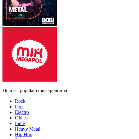
De mest populära musikgenrerna
Rock
Pop
Electro
Oldies
Indie
Heavy Metal
Hip Hop