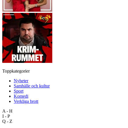
Toppkategorier
Nyheter
Samhälle och kultur
Sport
Komedi
Verkliga brott
A - H
I - P
Q - Z