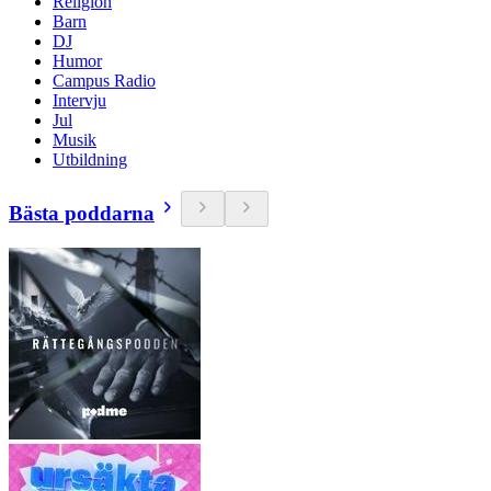
Religion
Barn
DJ
Humor
Campus Radio
Intervju
Jul
Musik
Utbildning
Bästa poddarna