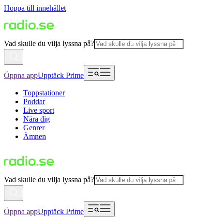
Hoppa till innehållet
Vad skulle du vilja lyssna på?
Öppna app
Upptäck Prime
Toppstationer
Poddar
Live sport
Nära dig
Genrer
Ämnen
Vad skulle du vilja lyssna på?
Öppna app
Upptäck Prime