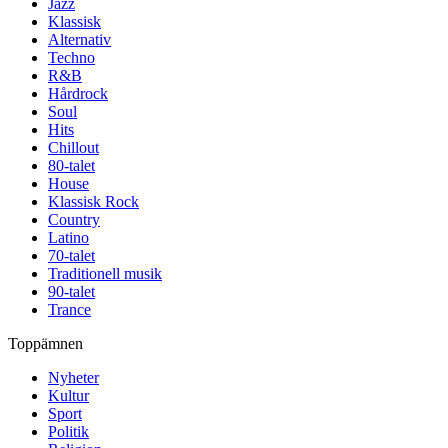
Jazz
Klassisk
Alternativ
Techno
R&B
Hårdrock
Soul
Hits
Chillout
80-talet
House
Klassisk Rock
Country
Latino
70-talet
Traditionell musik
90-talet
Trance
Toppämnen
Nyheter
Kultur
Sport
Politik