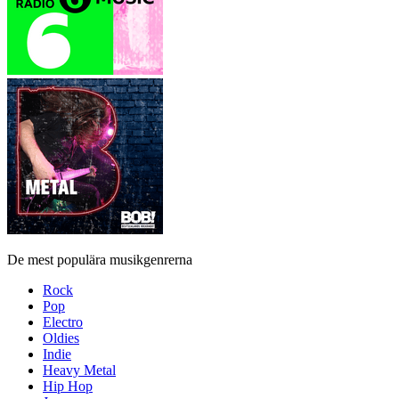
De mest populära musikgenrerna
Rock
Pop
Electro
Oldies
Indie
Heavy Metal
Hip Hop