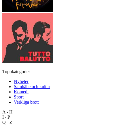
Toppkategorier
Nyheter
Samhälle och kultur
Komedi
Sport
Verkliga brott
A - H
I - P
Q - Z