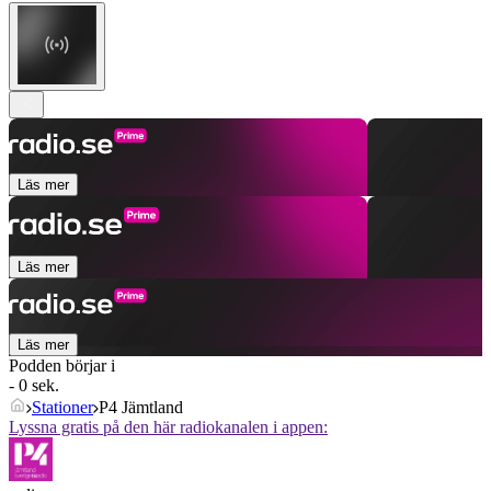
Läs mer
Läs mer
Läs mer
Podden börjar i
- 0 sek.
Stationer
P4 Jämtland
Lyssna gratis på den här radiokanalen i appen: