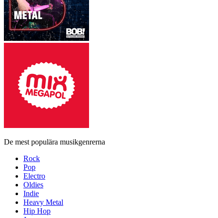
De mest populära musikgenrerna
Rock
Pop
Electro
Oldies
Indie
Heavy Metal
Hip Hop