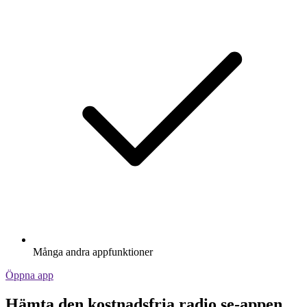
Många andra appfunktioner
Öppna app
Hämta den kostnadsfria radio.se-appen