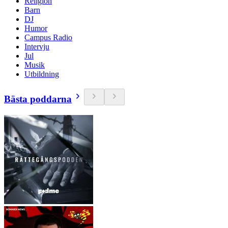
Religion
Barn
DJ
Humor
Campus Radio
Intervju
Jul
Musik
Utbildning
Bästa poddarna