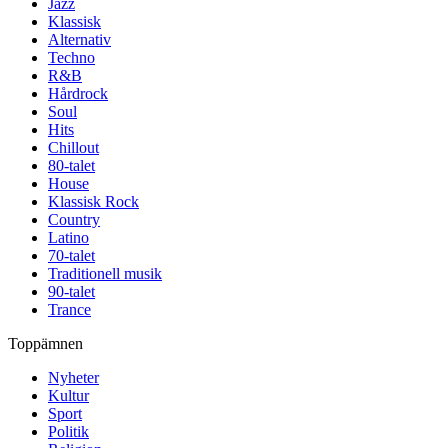
Jazz
Klassisk
Alternativ
Techno
R&B
Hårdrock
Soul
Hits
Chillout
80-talet
House
Klassisk Rock
Country
Latino
70-talet
Traditionell musik
90-talet
Trance
Toppämnen
Nyheter
Kultur
Sport
Politik