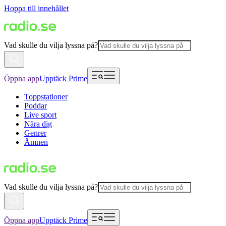
Hoppa till innehållet
Vad skulle du vilja lyssna på?
Öppna app
Upptäck Prime
Toppstationer
Poddar
Live sport
Nära dig
Genrer
Ämnen
Vad skulle du vilja lyssna på?
Öppna app
Upptäck Prime