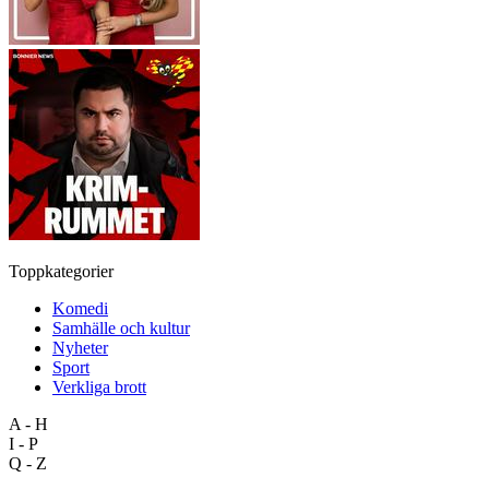
Toppkategorier
Komedi
Samhälle och kultur
Nyheter
Sport
Verkliga brott
A - H
I - P
Q - Z