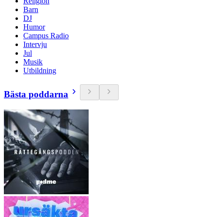
Religion
Barn
DJ
Humor
Campus Radio
Intervju
Jul
Musik
Utbildning
Bästa poddarna