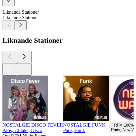
Liknande Stationer
Liknande Stationer
Liknande Stationer
NOSTALGIE DISCO FEVER
NOSTALGIE FUNK
RFM 100% 
Paris, New Wa
Paris, 70-talet, Disco
Paris, Funk
Om RFM Night Fever