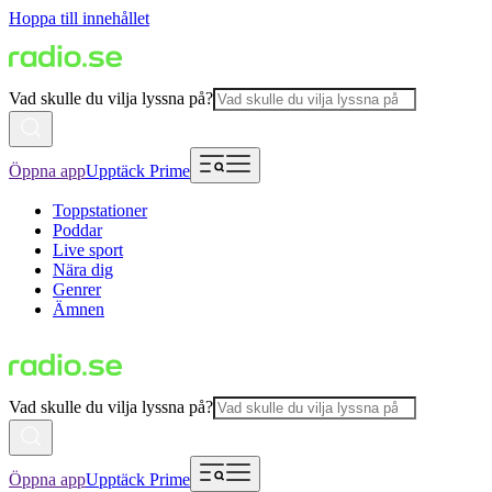
Hoppa till innehållet
Vad skulle du vilja lyssna på?
Öppna app
Upptäck Prime
Toppstationer
Poddar
Live sport
Nära dig
Genrer
Ämnen
Vad skulle du vilja lyssna på?
Öppna app
Upptäck Prime