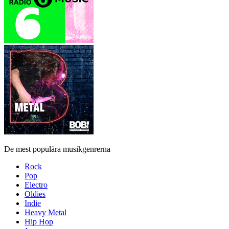
De mest populära musikgenrerna
Rock
Pop
Electro
Oldies
Indie
Heavy Metal
Hip Hop