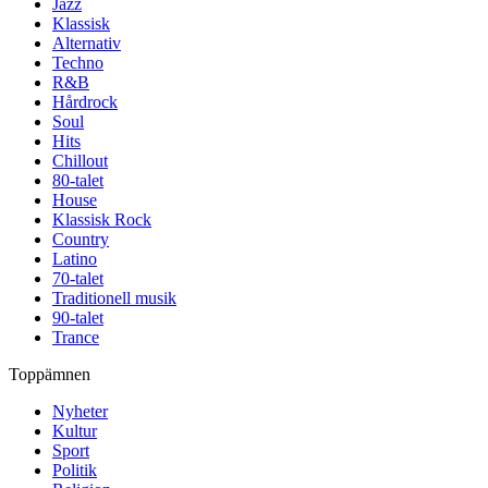
Jazz
Klassisk
Alternativ
Techno
R&B
Hårdrock
Soul
Hits
Chillout
80-talet
House
Klassisk Rock
Country
Latino
70-talet
Traditionell musik
90-talet
Trance
Toppämnen
Nyheter
Kultur
Sport
Politik