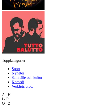
Toppkategorier
Sport
Nyheter
Samhälle och kultur
Komedi
Verkliga brott
A - H
I - P
Q - Z