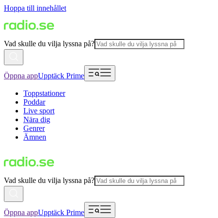
Hoppa till innehållet
Vad skulle du vilja lyssna på?
Öppna app
Upptäck Prime
Toppstationer
Poddar
Live sport
Nära dig
Genrer
Ämnen
Vad skulle du vilja lyssna på?
Öppna app
Upptäck Prime