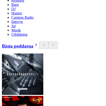
Religion
Barn
DJ
Humor
Campus Radio
Intervju
Jul
Musik
Utbildning
Bästa poddarna