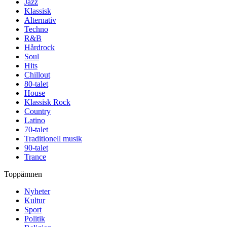
Jazz
Klassisk
Alternativ
Techno
R&B
Hårdrock
Soul
Hits
Chillout
80-talet
House
Klassisk Rock
Country
Latino
70-talet
Traditionell musik
90-talet
Trance
Toppämnen
Nyheter
Kultur
Sport
Politik