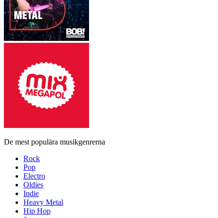
De mest populära musikgenrerna
Rock
Pop
Electro
Oldies
Indie
Heavy Metal
Hip Hop