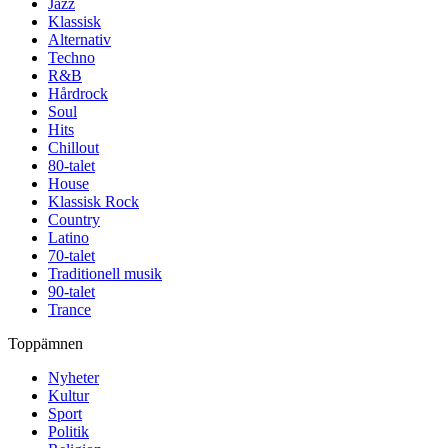
Jazz
Klassisk
Alternativ
Techno
R&B
Hårdrock
Soul
Hits
Chillout
80-talet
House
Klassisk Rock
Country
Latino
70-talet
Traditionell musik
90-talet
Trance
Toppämnen
Nyheter
Kultur
Sport
Politik