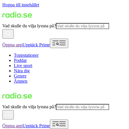
Hoppa till innehållet
Vad skulle du vilja lyssna på?
Öppna app
Upptäck Prime
Toppstationer
Poddar
Live sport
Nära dig
Genrer
Ämnen
Vad skulle du vilja lyssna på?
Öppna app
Upptäck Prime