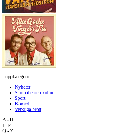
Toppkategorier
Nyheter
Samhälle och kultur
Sport
Komedi
Verkliga brott
A - H
I - P
Q - Z