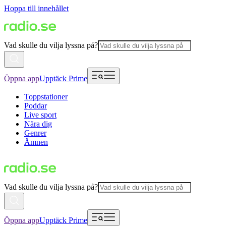
Hoppa till innehållet
Vad skulle du vilja lyssna på?
Öppna app
Upptäck Prime
Toppstationer
Poddar
Live sport
Nära dig
Genrer
Ämnen
Vad skulle du vilja lyssna på?
Öppna app
Upptäck Prime