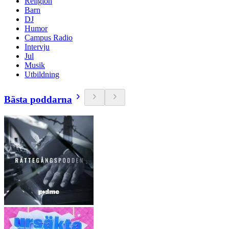
Religion
Barn
DJ
Humor
Campus Radio
Intervju
Jul
Musik
Utbildning
Bästa poddarna