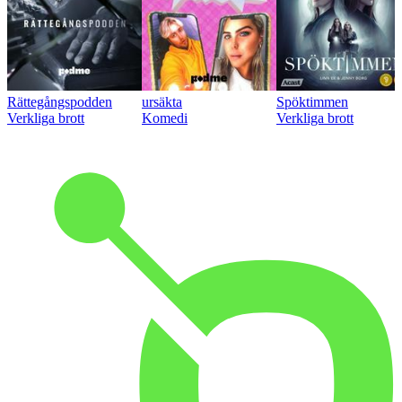
Rättegångspodden
ursäkta
Spöktimmen
Verkliga brott
Komedi
Verkliga brott