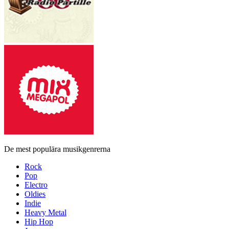
De mest populära musikgenrerna
Rock
Pop
Electro
Oldies
Indie
Heavy Metal
Hip Hop