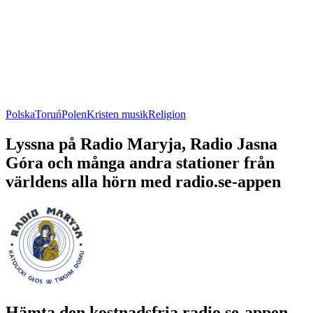
Polska
Toruń
Polen
Kristen musik
Religion
Lyssna på Radio Maryja, Radio Jasna
Góra och många andra stationer från
världens alla hörn med radio.se-appen
Hämta den kostnadsfria radio.se-appen