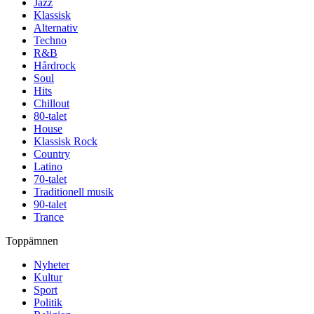
Jazz
Klassisk
Alternativ
Techno
R&B
Hårdrock
Soul
Hits
Chillout
80-talet
House
Klassisk Rock
Country
Latino
70-talet
Traditionell musik
90-talet
Trance
Toppämnen
Nyheter
Kultur
Sport
Politik