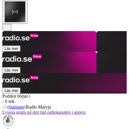
Läs mer
Läs mer
Läs mer
Podden börjar i
- 0 sek.
Stationer
Radio Maryja
Lyssna gratis på den här radiokanalen i appen: