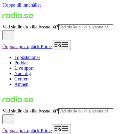
Hoppa till innehållet
Vad skulle du vilja lyssna på?
Öppna app
Upptäck Prime
Toppstationer
Poddar
Live sport
Nära dig
Genrer
Ämnen
Vad skulle du vilja lyssna på?
Öppna app
Upptäck Prime