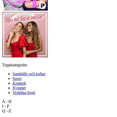
Toppkategorier
Samhälle och kultur
Sport
Komedi
Nyheter
Verkliga brott
A - H
I - P
Q - Z