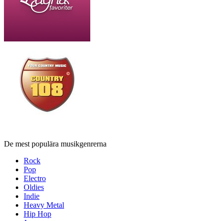
De mest populära musikgenrerna
Rock
Pop
Electro
Oldies
Indie
Heavy Metal
Hip Hop