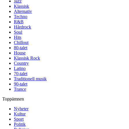
Jazz
Klassisk
Alternativ
Techno
R&B
Hårdrock
Soul
Hits
Chillout
80-talet
House
Klassisk Rock
Country
Latino
70-talet
Traditionell musik
90-talet
Trance
Toppämnen
Nyheter
Kultur
Sport
Politik