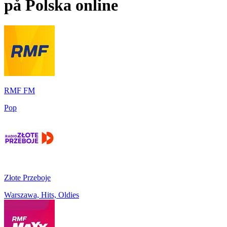
på
Polska
online
RMF FM
Pop
Złote Przeboje
Warszawa, Hits, Oldies