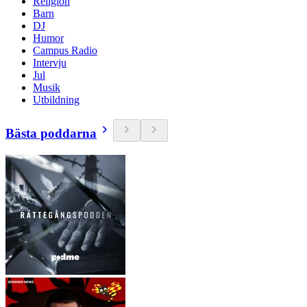
Religion
Barn
DJ
Humor
Campus Radio
Intervju
Jul
Musik
Utbildning
Bästa poddarna