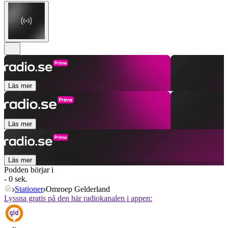
Läs mer
Läs mer
Läs mer
Podden börjar i
- 0 sek.
Stationer
Omroep Gelderland
Lyssna gratis på den här radiokanalen i appen: