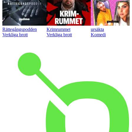
Rättegångspodden
Krimrummet
ursäkta
Verkliga brott
Verkliga brott
Komedi