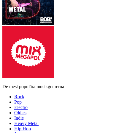
De mest populära musikgenrerna
Rock
Pop
Electro
Oldies
Indie
Heavy Metal
Hip Hop