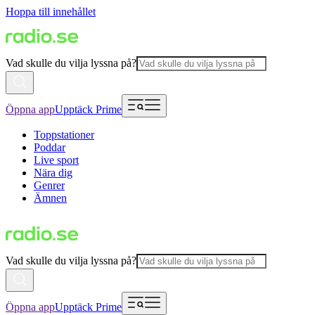
Hoppa till innehållet
Vad skulle du vilja lyssna på?
Öppna app
Upptäck Prime
Toppstationer
Poddar
Live sport
Nära dig
Genrer
Ämnen
Vad skulle du vilja lyssna på?
Öppna app
Upptäck Prime