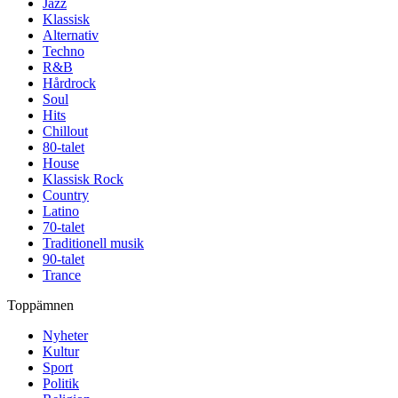
Jazz
Klassisk
Alternativ
Techno
R&B
Hårdrock
Soul
Hits
Chillout
80-talet
House
Klassisk Rock
Country
Latino
70-talet
Traditionell musik
90-talet
Trance
Toppämnen
Nyheter
Kultur
Sport
Politik