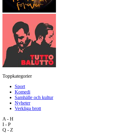
Toppkategorier
Sport
Komedi
Samhälle och kultur
Nyheter
Verkliga brott
A - H
I - P
Q - Z