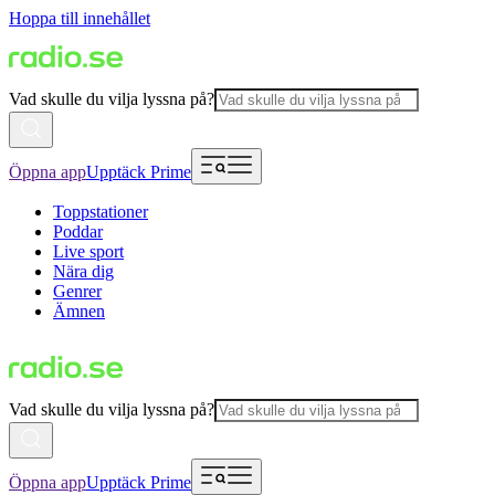
Hoppa till innehållet
Vad skulle du vilja lyssna på?
Öppna app
Upptäck Prime
Toppstationer
Poddar
Live sport
Nära dig
Genrer
Ämnen
Vad skulle du vilja lyssna på?
Öppna app
Upptäck Prime