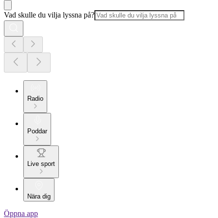
Vad skulle du vilja lyssna på?
Radio
Poddar
Live sport
Nära dig
Öppna app