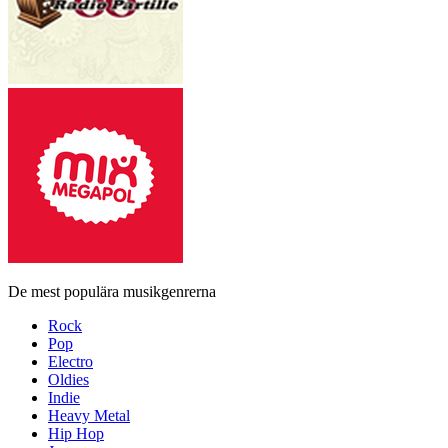
De mest populära musikgenrerna
Rock
Pop
Electro
Oldies
Indie
Heavy Metal
Hip Hop