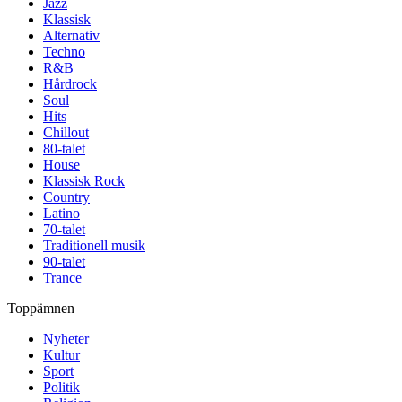
Jazz
Klassisk
Alternativ
Techno
R&B
Hårdrock
Soul
Hits
Chillout
80-talet
House
Klassisk Rock
Country
Latino
70-talet
Traditionell musik
90-talet
Trance
Toppämnen
Nyheter
Kultur
Sport
Politik