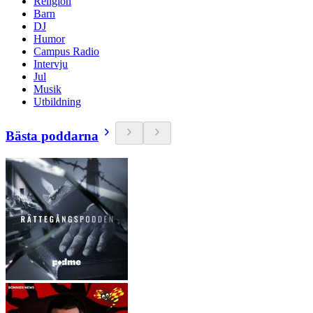
Religion
Barn
DJ
Humor
Campus Radio
Intervju
Jul
Musik
Utbildning
Bästa poddarna