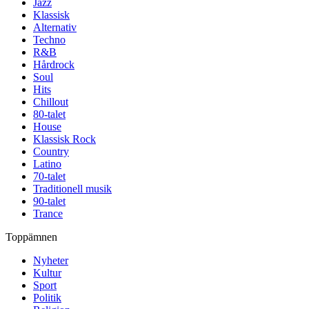
Jazz
Klassisk
Alternativ
Techno
R&B
Hårdrock
Soul
Hits
Chillout
80-talet
House
Klassisk Rock
Country
Latino
70-talet
Traditionell musik
90-talet
Trance
Toppämnen
Nyheter
Kultur
Sport
Politik