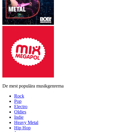
De mest populära musikgenrerna
Rock
Pop
Electro
Oldies
Indie
Heavy Metal
Hip Hop