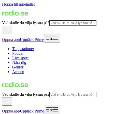
Hoppa till innehållet
Vad skulle du vilja lyssna på?
Öppna app
Upptäck Prime
Toppstationer
Poddar
Live sport
Nära dig
Genrer
Ämnen
Vad skulle du vilja lyssna på?
Öppna app
Upptäck Prime