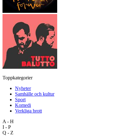
Toppkategorier
Nyheter
Samhälle och kultur
Sport
Komedi
Verkliga brott
A - H
I - P
Q - Z