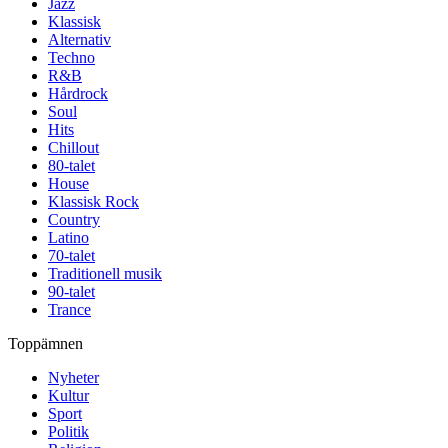
Jazz
Klassisk
Alternativ
Techno
R&B
Hårdrock
Soul
Hits
Chillout
80-talet
House
Klassisk Rock
Country
Latino
70-talet
Traditionell musik
90-talet
Trance
Toppämnen
Nyheter
Kultur
Sport
Politik