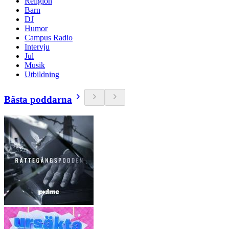
Religion
Barn
DJ
Humor
Campus Radio
Intervju
Jul
Musik
Utbildning
Bästa poddarna