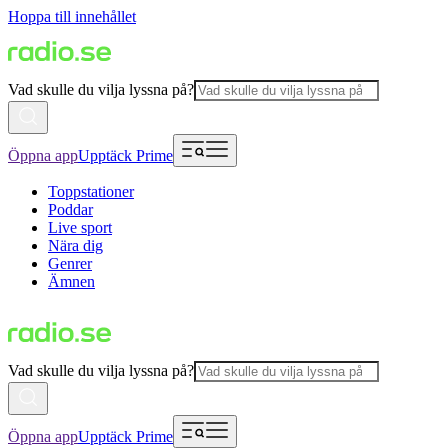
Hoppa till innehållet
Vad skulle du vilja lyssna på?
Öppna app
Upptäck Prime
Toppstationer
Poddar
Live sport
Nära dig
Genrer
Ämnen
Vad skulle du vilja lyssna på?
Öppna app
Upptäck Prime