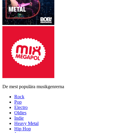
De mest populära musikgenrerna
Rock
Pop
Electro
Oldies
Indie
Heavy Metal
Hip Hop