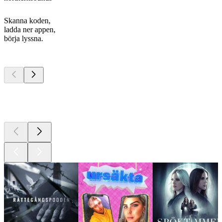
Skanna koden,
ladda ner appen,
börja lyssna.
Bästa
poddarna
Bästa
poddarna
Bästa
poddarna