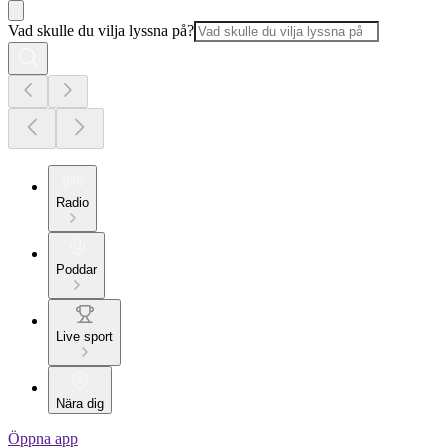
Vad skulle du vilja lyssna på?
Radio
Poddar
Live sport
Nära dig
Öppna app