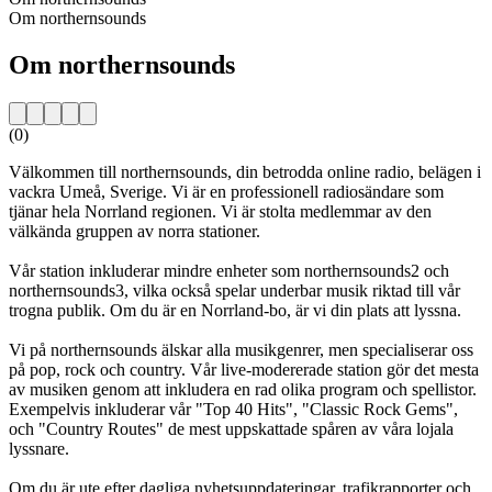
Om northernsounds
Om northernsounds
(0)
Välkommen till northernsounds, din betrodda online radio, belägen i
vackra Umeå, Sverige. Vi är en professionell radiosändare som
tjänar hela Norrland regionen. Vi är stolta medlemmar av den
välkända gruppen av norra stationer.
Vår station inkluderar mindre enheter som northernsounds2 och
northernsounds3, vilka också spelar underbar musik riktad till vår
trogna publik. Om du är en Norrland-bo, är vi din plats att lyssna.
Vi på northernsounds älskar alla musikgenrer, men specialiserar oss
på pop, rock och country. Vår live-modererade station gör det mesta
av musiken genom att inkludera en rad olika program och spellistor.
Exempelvis inkluderar vår "Top 40 Hits", "Classic Rock Gems",
och "Country Routes" de mest uppskattade spåren av våra lojala
lyssnare.
Om du är ute efter dagliga nyhetsuppdateringar, trafikrapporter och