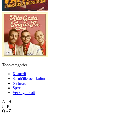
Toppkategorier
Komedi
Samhälle och kultur
Nyheter
Sport
Verkliga brott
A - H
I - P
Q - Z