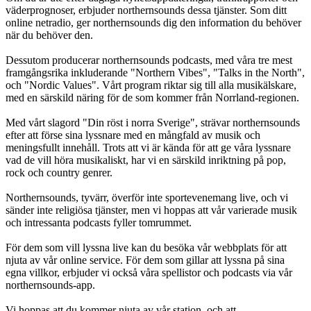
väderprognoser, erbjuder northernsounds dessa tjänster. Som ditt
online netradio, ger northernsounds dig den information du behöver
när du behöver den.
Dessutom producerar northernsounds podcasts, med våra tre mest
framgångsrika inkluderande "Northern Vibes", "Talks in the North",
och "Nordic Values". Vårt program riktar sig till alla musikälskare,
med en särskild näring för de som kommer från Norrland-regionen.
Med vårt slagord "Din röst i norra Sverige", strävar northernsounds
efter att förse sina lyssnare med en mångfald av musik och
meningsfullt innehåll. Trots att vi är kända för att ge våra lyssnare
vad de vill höra musikaliskt, har vi en särskild inriktning på pop,
rock och country genrer.
Northernsounds, tyvärr, överför inte sportevenemang live, och vi
sänder inte religiösa tjänster, men vi hoppas att vår varierade musik
och intressanta podcasts fyller tomrummet.
För dem som vill lyssna live kan du besöka vår webbplats för att
njuta av vår online service. För dem som gillar att lyssna på sina
egna villkor, erbjuder vi också våra spellistor och podcasts via vår
northernsounds-app.
Vi hoppas att du kommer njuta av vår station, och att