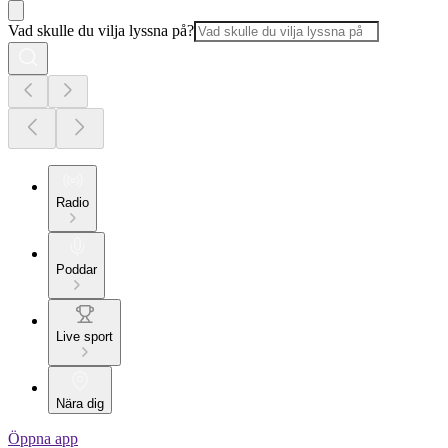
Vad skulle du vilja lyssna på?
Radio
Poddar
Live sport
Nära dig
Öppna app