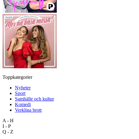
Toppkategorier
Nyheter
Sport
Samhälle och kultur
Komedi
Verkliga brott
A - H
I - P
Q - Z