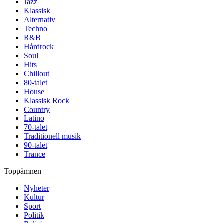
Jazz
Klassisk
Alternativ
Techno
R&B
Hårdrock
Soul
Hits
Chillout
80-talet
House
Klassisk Rock
Country
Latino
70-talet
Traditionell musik
90-talet
Trance
Toppämnen
Nyheter
Kultur
Sport
Politik