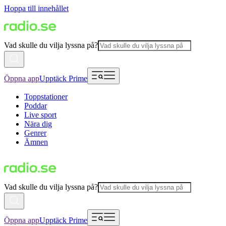
Hoppa till innehållet
Vad skulle du vilja lyssna på?
Öppna app
Upptäck Prime
Toppstationer
Poddar
Live sport
Nära dig
Genrer
Ämnen
Vad skulle du vilja lyssna på?
Öppna app
Upptäck Prime