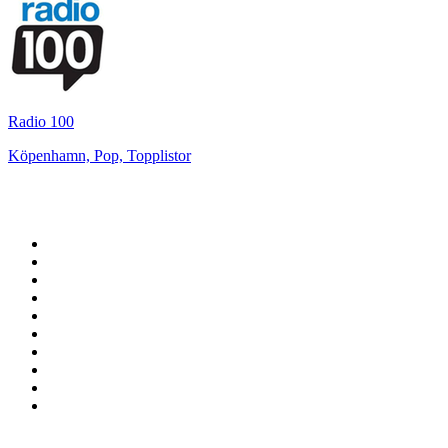
Radio 100
Köpenhamn, Pop, Topplistor
Bäst på
radio.se
1
.
RIX FM
2
.
106.7 Rockklassiker
3
.
Bandit Rock Stockholm 106.3
4
.
Radio Heimatmelodie
5
.
Radio Trelleborg 92.8 FM
6
.
Mix Megapol
7
.
MSNBC
8
.
RADIO BOB! BOBs Metal
9
.
Lugna Favoriter
10
.
Country 108