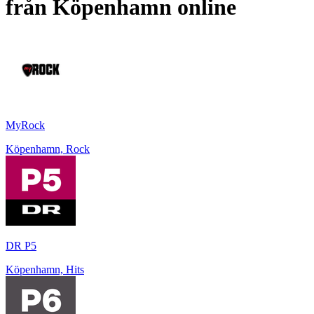
från
Köpenhamn
online
MyRock
Köpenhamn, Rock
DR P5
Köpenhamn, Hits