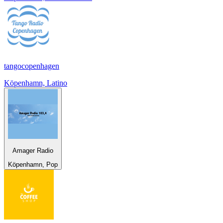
tangocopenhagen
Köpenhamn, Latino
Amager Radio
Köpenhamn, Pop