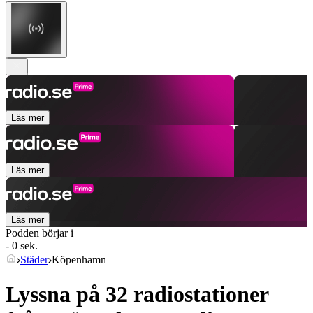
Läs mer
Läs mer
Läs mer
Podden börjar i
- 0 sek.
Städer
Köpenhamn
Lyssna på 32 radiostationer