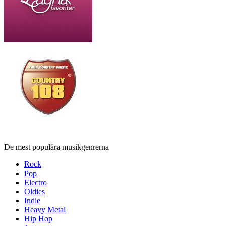
De mest populära musikgenrerna
Rock
Pop
Electro
Oldies
Indie
Heavy Metal
Hip Hop