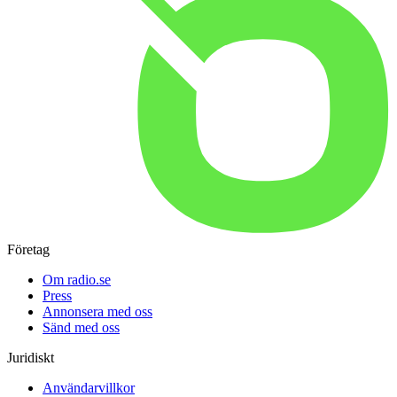
Företag
Om radio.se
Press
Annonsera med oss
Sänd med oss
Juridiskt
Användarvillkor