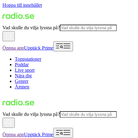
Hoppa till innehållet
Vad skulle du vilja lyssna på?
Öppna app
Upptäck Prime
Toppstationer
Poddar
Live sport
Nära dig
Genrer
Ämnen
Vad skulle du vilja lyssna på?
Öppna app
Upptäck Prime