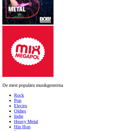
De mest populära musikgenrerna
Rock
Pop
Electro
Oldies
Indie
Heavy Metal
Hip Hop