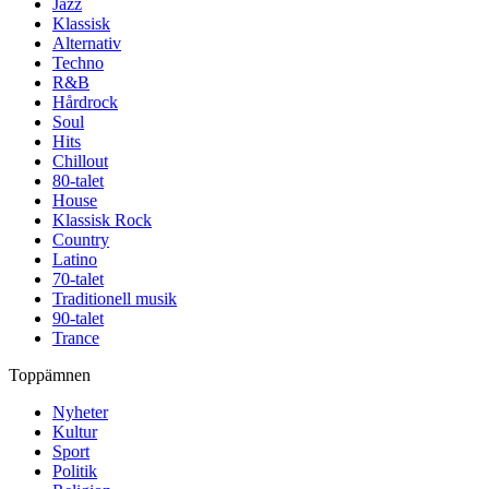
Jazz
Klassisk
Alternativ
Techno
R&B
Hårdrock
Soul
Hits
Chillout
80-talet
House
Klassisk Rock
Country
Latino
70-talet
Traditionell musik
90-talet
Trance
Toppämnen
Nyheter
Kultur
Sport
Politik