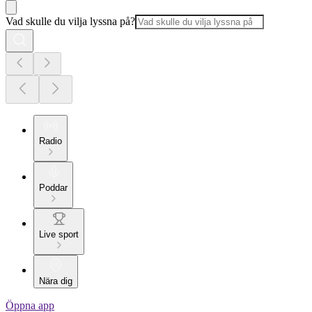
Vad skulle du vilja lyssna på?
Radio
Poddar
Live sport
Nära dig
Öppna app