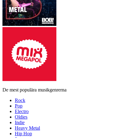
De mest populära musikgenrerna
Rock
Pop
Electro
Oldies
Indie
Heavy Metal
Hip Hop