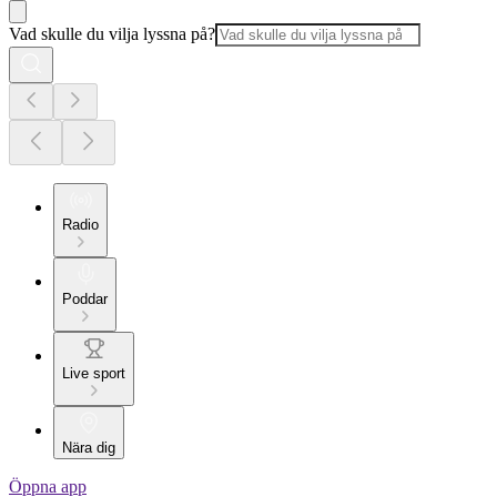
Vad skulle du vilja lyssna på?
Radio
Poddar
Live sport
Nära dig
Öppna app