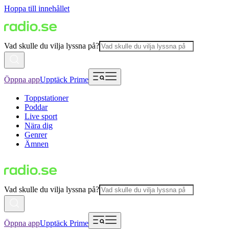
Hoppa till innehållet
Vad skulle du vilja lyssna på?
Öppna app
Upptäck Prime
Toppstationer
Poddar
Live sport
Nära dig
Genrer
Ämnen
Vad skulle du vilja lyssna på?
Öppna app
Upptäck Prime