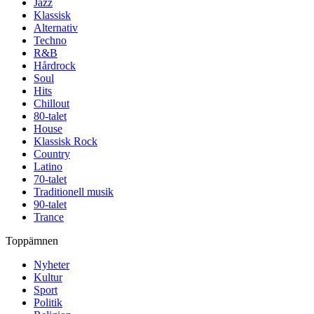
Jazz
Klassisk
Alternativ
Techno
R&B
Hårdrock
Soul
Hits
Chillout
80-talet
House
Klassisk Rock
Country
Latino
70-talet
Traditionell musik
90-talet
Trance
Toppämnen
Nyheter
Kultur
Sport
Politik