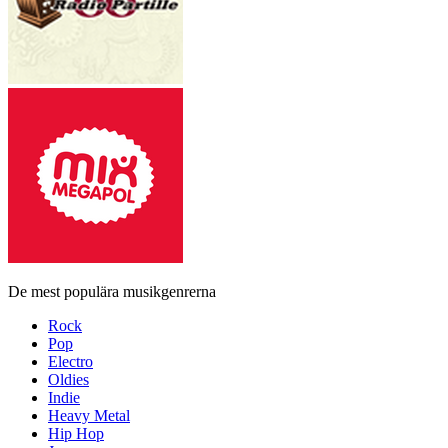
De mest populära musikgenrerna
Rock
Pop
Electro
Oldies
Indie
Heavy Metal
Hip Hop