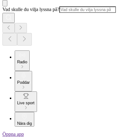
Vad skulle du vilja lyssna på?
Radio
Poddar
Live sport
Nära dig
Öppna app