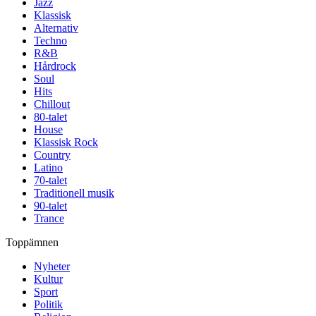
Jazz
Klassisk
Alternativ
Techno
R&B
Hårdrock
Soul
Hits
Chillout
80-talet
House
Klassisk Rock
Country
Latino
70-talet
Traditionell musik
90-talet
Trance
Toppämnen
Nyheter
Kultur
Sport
Politik