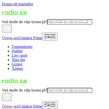
Hoppa till innehållet
Vad skulle du vilja lyssna på?
Öppna app
Upptäck Prime
Toppstationer
Poddar
Live sport
Nära dig
Genrer
Ämnen
Vad skulle du vilja lyssna på?
Öppna app
Upptäck Prime