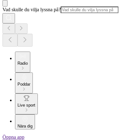
Vad skulle du vilja lyssna på?
Radio
Poddar
Live sport
Nära dig
Öppna app