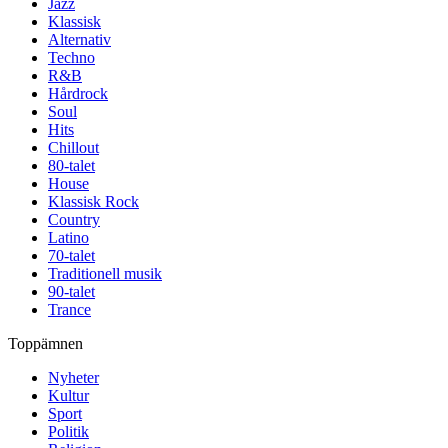
Jazz
Klassisk
Alternativ
Techno
R&B
Hårdrock
Soul
Hits
Chillout
80-talet
House
Klassisk Rock
Country
Latino
70-talet
Traditionell musik
90-talet
Trance
Toppämnen
Nyheter
Kultur
Sport
Politik