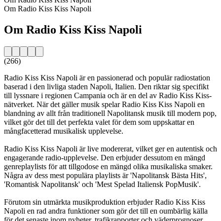
Om Radio Kiss Kiss Napoli
Om Radio Kiss Kiss Napoli
(266)
Radio Kiss Kiss Napoli är en passionerad och populär radiostation
baserad i den livliga staden Napoli, Italien. Den riktar sig specifikt
till lyssnare i regionen Campania och är en del av Radio Kiss Kiss-
nätverket. När det gäller musik spelar Radio Kiss Kiss Napoli en
blandning av allt från traditionell Napolitansk musik till modern pop,
vilket gör det till det perfekta valet för dem som uppskattar en
mångfacetterad musikalisk upplevelse.
Radio Kiss Kiss Napoli är live modererat, vilket ger en autentisk och
engagerande radio-upplevelse. Den erbjuder dessutom en mängd
genreplaylists för att tillgodose en mängd olika musikaliska smaker.
Några av dess mest populära playlists är 'Napolitansk Bästa Hits',
'Romantisk Napolitansk' och 'Mest Spelad Italiensk PopMusik'.
Förutom sin utmärkta musikproduktion erbjuder Radio Kiss Kiss
Napoli en rad andra funktioner som gör det till en oumbärlig källa
för det senaste inom nyheter, trafikrapporter och väderprognoser.