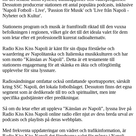
Dessutom producerar stationen ett antal populära podcasts, inklusive
'Napoli Fotboll - Live', 'Passion för Musik' och 'Live från Napoli -
Nyheter och Kultur'.
Stationens program och musik är framförallt riktad till den vuxna
befolkningen i regionen, vilket gör det till det ideala valet för dem
som letar efter ett professionellt kurerat radioalternativ.
Radio Kiss Kiss Napoli är känt för sin djupa förståelse och
waardering av Napolitanska och Italienska musikkulturen och har
som motto "Känslan av Napoli". Detta är ett testamente till
stationens engagemang för att skänka en äkta och oförglömlig
upplevelse för sina lyssnare.
Radiosändningar omfattar också omfattande sportrapporter, särskilt
kring SSC Napoli, det lokala fotbollslaget. Dessutom finns det egna
segment som är dedikerade till tro och spiritualitet, men inte
specifika gudstjänster eller predikningar.
Så om du letar efter att uppleva "Känslan av Napoli", lyssna live på
Radio Kiss Kiss Napoli online radio eller njut av dess breda urval av
podcasts och playlists på deras webbplats.
Med frekventa uppdateringar om vädret och trafikinformation, är
Radio Kiss Kiss Napoli det föredragna valet för många i Napoli-