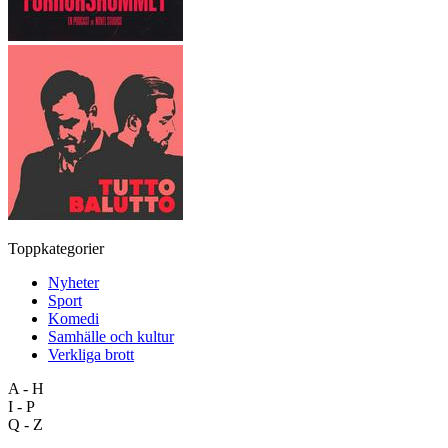
Toppkategorier
Nyheter
Sport
Komedi
Samhälle och kultur
Verkliga brott
A - H
I - P
Q - Z