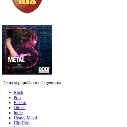
De mest populära musikgenrerna
Rock
Pop
Electro
Oldies
Indie
Heavy Metal
Hip Hop