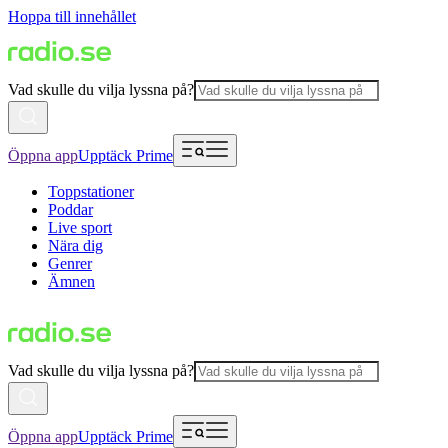
Hoppa till innehållet
Vad skulle du vilja lyssna på?
Öppna app
Upptäck Prime
Toppstationer
Poddar
Live sport
Nära dig
Genrer
Ämnen
Vad skulle du vilja lyssna på?
Öppna app
Upptäck Prime