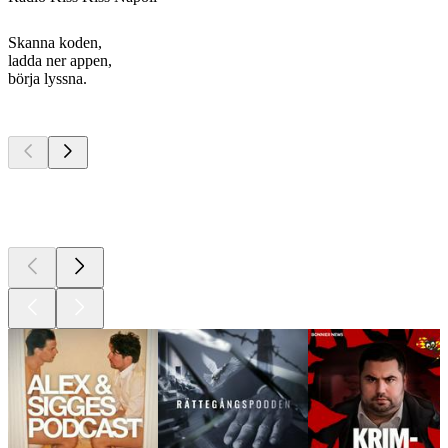
Skanna koden,
ladda ner appen,
börja lyssna.
Bästa
poddarna
Bästa
poddarna
Bästa
poddarna