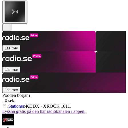
Läs mer
Läs mer
Läs mer
Podden börjar i
- 0 sek.
Stationer
KDDX - XROCK 101.1
Lyssna gratis på den här radiokanalen i appen: