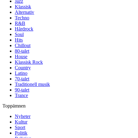
Jazz
Klassisk
Alternativ
Techno
R&B
Hårdrock
Soul
Hits
Chillout
80-talet
House
Klassisk Rock
Country
Latino
70-talet
Traditionell musik
90-talet
Trance
Toppämnen
Nyheter
Kultur
Sport
Politik