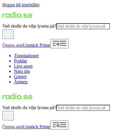
Hoppa till innehållet
Vad skulle du vilja lyssna på?
Öppna app
Upptäck Prime
Toppstationer
Poddar
Live sport
Nära dig
Genrer
Ämnen
Vad skulle du vilja lyssna på?
Öppna app
Upptäck Prime