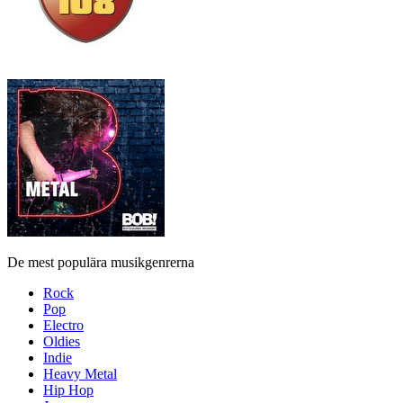
De mest populära musikgenrerna
Rock
Pop
Electro
Oldies
Indie
Heavy Metal
Hip Hop