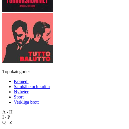
Toppkategorier
Komedi
Samhälle och kultur
Nyheter
Sport
Verkliga brott
A - H
I - P
Q - Z