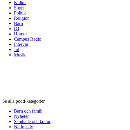
Kultur
Sport
Politik
Religion
Barn
DJ
Humor
Campus Radio
Intervju
Jul
Musik
Podd-kategorier
Podd-kategorier
Podd-kategorier
Se alla podd-kategorier
Barn och familj
Nyheter
Samhälle och kultur
Näringsliv