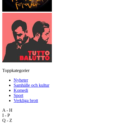
Toppkategorier
Nyheter
Samhälle och kultur
Komedi
Sport
Verkliga brott
A - H
I - P
Q - Z