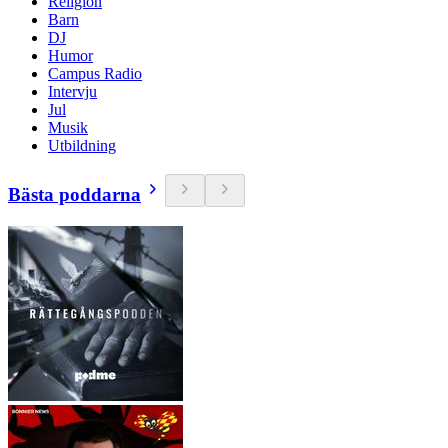
Religion
Barn
DJ
Humor
Campus Radio
Intervju
Jul
Musik
Utbildning
Bästa poddarna