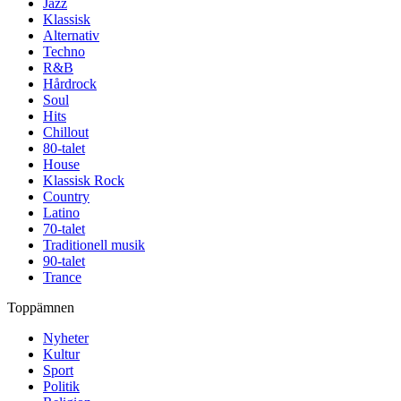
Jazz
Klassisk
Alternativ
Techno
R&B
Hårdrock
Soul
Hits
Chillout
80-talet
House
Klassisk Rock
Country
Latino
70-talet
Traditionell musik
90-talet
Trance
Toppämnen
Nyheter
Kultur
Sport
Politik