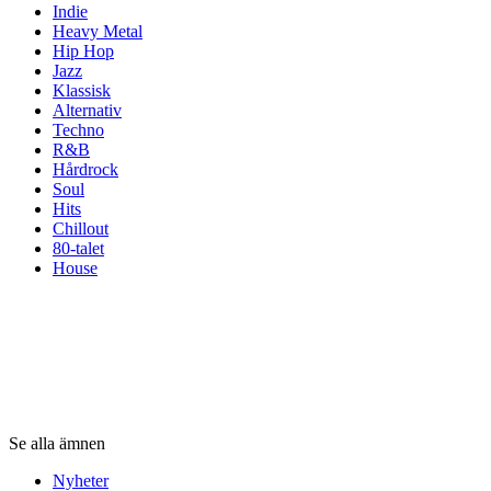
Indie
Heavy Metal
Hip Hop
Jazz
Klassisk
Alternativ
Techno
R&B
Hårdrock
Soul
Hits
Chillout
80-talet
House
ämnen
ämnen
ämnen
Se alla ämnen
Nyheter