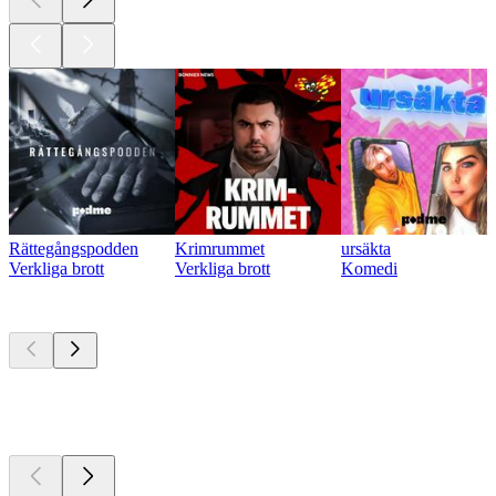
Rättegångspodden
Krimrummet
ursäkta
Verkliga brott
Verkliga brott
Komedi
För närvarande
populära
För närvarande
populära
För närvarande
populära