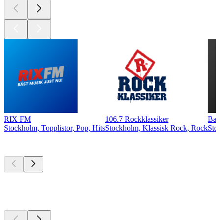
RIX FM
106.7 Rockklassiker
Ban
Stockholm, Topplistor, Pop, Hits
Stockholm, Klassisk Rock, Rock
Sto
Bästa
poddarna
Bästa
poddarna
Bästa
poddarna