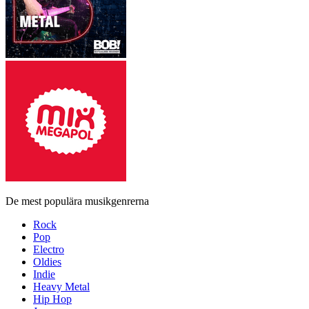
De mest populära musikgenrerna
Rock
Pop
Electro
Oldies
Indie
Heavy Metal
Hip Hop