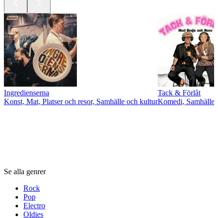
Ingredienserna
Tack & Förlåt
Konst, Mat, Platser och resor, Samhälle och kultur
Komedi, Samhälle o
Genrer
Genrer
Genrer
Se alla genrer
Rock
Pop
Electro
Oldies