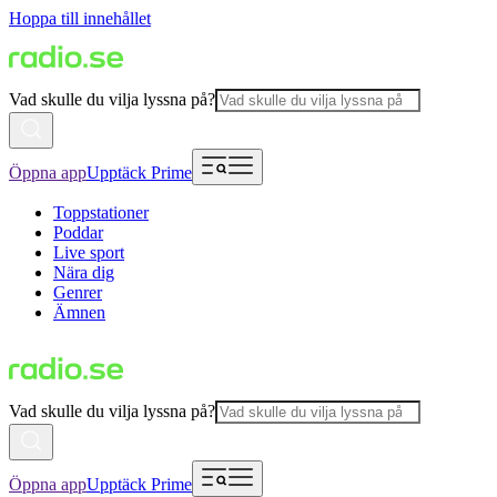
Hoppa till innehållet
Vad skulle du vilja lyssna på?
Öppna app
Upptäck Prime
Toppstationer
Poddar
Live sport
Nära dig
Genrer
Ämnen
Vad skulle du vilja lyssna på?
Öppna app
Upptäck Prime