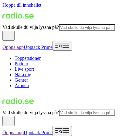
Hoppa till innehållet
Vad skulle du vilja lyssna på?
Öppna app
Upptäck Prime
Toppstationer
Poddar
Live sport
Nära dig
Genrer
Ämnen
Vad skulle du vilja lyssna på?
Öppna app
Upptäck Prime