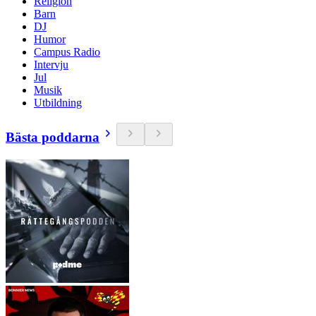
Religion
Barn
DJ
Humor
Campus Radio
Intervju
Jul
Musik
Utbildning
Bästa poddarna