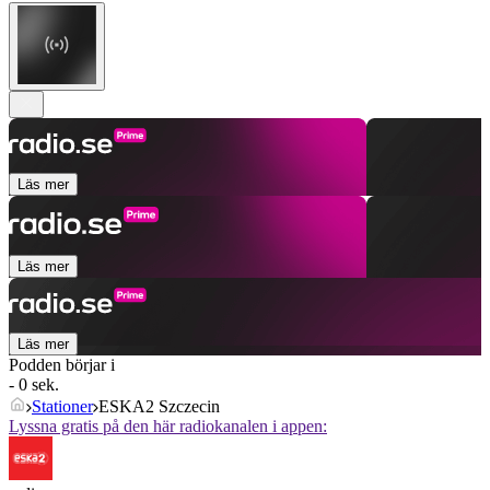
Läs mer
Läs mer
Läs mer
Podden börjar i
- 0 sek.
Stationer
ESKA2 Szczecin
Lyssna gratis på den här radiokanalen i appen: