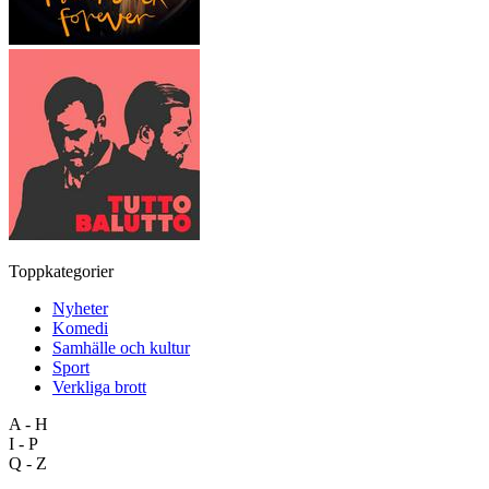
Toppkategorier
Nyheter
Komedi
Samhälle och kultur
Sport
Verkliga brott
A - H
I - P
Q - Z