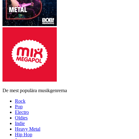
De mest populära musikgenrerna
Rock
Pop
Electro
Oldies
Indie
Heavy Metal
Hip Hop