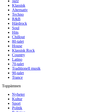
Jazz
Klassisk
Alternativ
Techno
R&B
Hårdrock
Soul
Hits
Chillout
80-talet
House
Klassisk Rock
Country
Latino
70-talet
Traditionell musik
90-talet
Trance
Toppämnen
Nyheter
Kultur
Sport
Politik