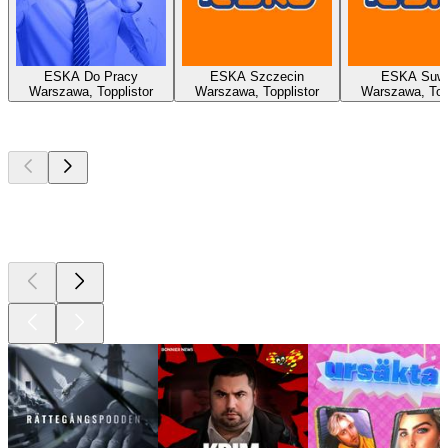
ESKA Do Pracy
ESKA Szczecin
ESKA Suwa
Warszawa, Topplistor
Warszawa, Topplistor
Warszawa, Topp
Bästa
poddarna
Bästa
poddarna
Bästa
poddarna